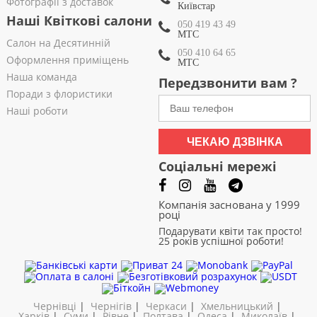
Фотографії з доставок
Київстар
Наші Квіткові салони
050 419 43 49
МТС
Салон на Десятинній
050 410 64 65
Оформлення приміщень
МТС
Наша команда
Передзвонити вам ?
Поради з флористики
Наші роботи
ЧЕКАЮ ДЗВІНКА
Соціальні мережі
Компанія заснована у 1999
році
Подарувати квіти так просто!
25 років успішної роботи!
Чернівці
|
Чернігів
|
Черкаси
|
Хмельницький
|
Харків
|
Суми
|
Рівне
|
Полтава
|
Одеса
|
Миколаїв
|