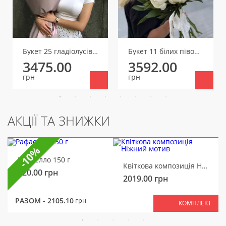
Букет 25 гладіолусів мікс
Букет 11 білих півоній
3475.00
3592.00
грн
грн
АКЦІЇ ТА ЗНИЖКИ
-10%
Рафаелло 150 г
Квіткова композиція Ніжний мотив
320.00
грн
2019.00
грн
РАЗОМ -
2105.10
грн
КОМПЛЕКТ