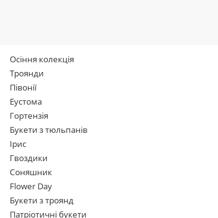
Осіння колекція
Троянди
Півонії
Еустома
Гортензія
Букети з тюльпанів
Ірис
Гвоздики
Соняшник
Flower Day
Букети з троянд
Патріотичні букети