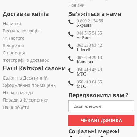
Новини
Доставка квітів
Зв'яжіться з нами
0 800 21 54 55
Новинки
Україна
Весняна колекція
044 545 54 55
14 Лютого
м. Київ
8 Березня
063 233 93 42
Lifecell
Співпраця
067 659 29 18
Фотографії з доставок
Київстар
Наші Квіткові салони
050 419 43 49
МТС
Салон на Десятинній
050 410 64 65
Оформлення приміщень
МТС
Наша команда
Передзвонити вам ?
Поради з флористики
Наші роботи
ЧЕКАЮ ДЗВІНКА
Соціальні мережі