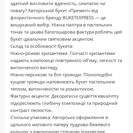
здатний висловити вдячність, симпатію чи
повагу? Авторський букет «Презент» від
флористичного бренду BUKETEXPRESS — це
вишуканий вибір. Ніжна палітра в пастельних
тонах та цікава багатошарова фактура роблять цей
букет ідеальним святковим акцентом.
Склад та особливості букета:
Ніжно-рожеві хризантеми: Голчасті хризантеми
надають композиції повітряного об'єму, легкості та
витонченого вигляду.
Ніжно-персикові та білі троянди: Піоноподібні
кущові троянди наповнюють букет пастельним
теплом, витонченістю та романтикою.
Фактурні акценти: Декоратисні суцвіття евкаліпту
підкреслюють глибину композиції та природний
контраст пелюсток.
Стильна упаковка: Авторське оформлення зі
щільного матового паперу пудрово-бежевого
кольору з лаконічною стрічкою підкреслює