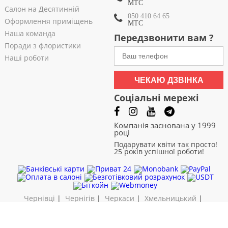
МТС
Салон на Десятинній
050 410 64 65
Оформлення приміщень
МТС
Наша команда
Передзвонити вам ?
Поради з флористики
Наші роботи
ЧЕКАЮ ДЗВІНКА
Соціальні мережі
Компанія заснована у 1999
році
Подарувати квіти так просто!
25 років успішної роботи!
Чернівці
|
Чернігів
|
Черкаси
|
Хмельницький
|
Харків
|
Суми
|
Рівне
|
Полтава
|
Одеса
|
Миколаїв
|
Львів
|
Кривий Ріг
|
Кропивницький
|
Запоріжжя
|
Житомир
|
Дніпро
|
Дніпродзержинськ
|
Вінниця