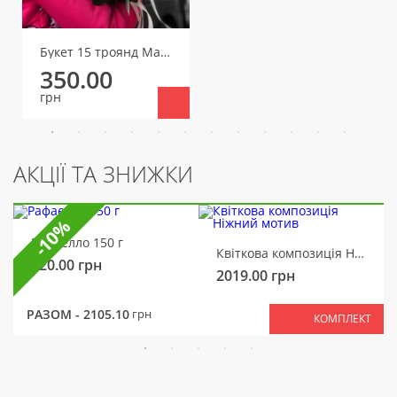
Букет 15 троянд Мадам Бомбастік (один бутон)
350.00
грн
АКЦІЇ ТА ЗНИЖКИ
-10%
Рафаелло 150 г
Квіткова композиція Ніжний мотив
320.00
грн
2019.00
грн
РАЗОМ -
2105.10
грн
КОМПЛЕКТ