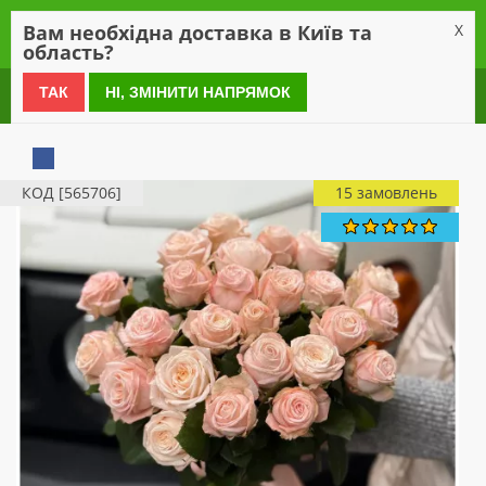
0
Вам необхідна доставка в Київ та
X
область?
0 800 21 54 55
ТАК
НІ, ЗМІНИТИ НАПРЯМОК
КОД [565706]
15 замовлень