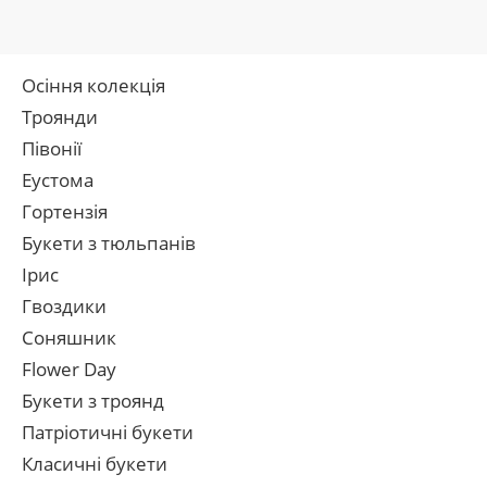
Осіння колекція
Троянди
Півонії
Еустома
Гортензія
Букети з тюльпанів
Ірис
Гвоздики
Соняшник
Flower Day
Букети з троянд
Патріотичні букети
Класичні букети