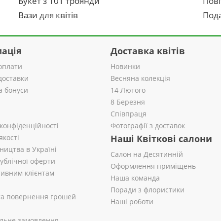
Букет з 101 троянди
Пові
Вази для квітів
Пода
ація
Доставка квітів
оплати
Новинки
доставки
Весняна колекція
а бонуси
14 Лютого
8 Березня
Співпраця
 конфіденційності
Фотографії з доставок
якості
Наші Квіткові салони
ництва в Україні
Салон на Десятинній
публічної оферти
Оформлення приміщень
ивним клієнтам
Наша команда
Поради з флористики
 та повернення грошей
Наші роботи
альне замовлення