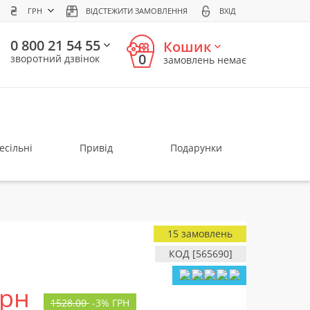
ГРН
ВІДСТЕЖИТИ ЗАМОВЛЕННЯ
ВХІД
0 800 21 54 55
Кошик
0
зворотний дзвінок
замовлень немає
есільні
Привід
Подарунки
15 замовлень
КОД [565690]
грн
1528.00
-
3%
ГРН