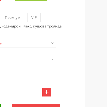
Преміум
VIP
укодендрон, ілекс, кущова троянда,
ь