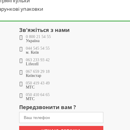
тряні кульки
рункові упаковки
Зв'яжіться з нами
0 800 21 54 55
Україна
044 545 54 55
м. Київ
063 233 93 42
Lifecell
067 659 29 18
Київстар
050 419 43 49
МТС
050 410 64 65
МТС
Передзвонити вам ?