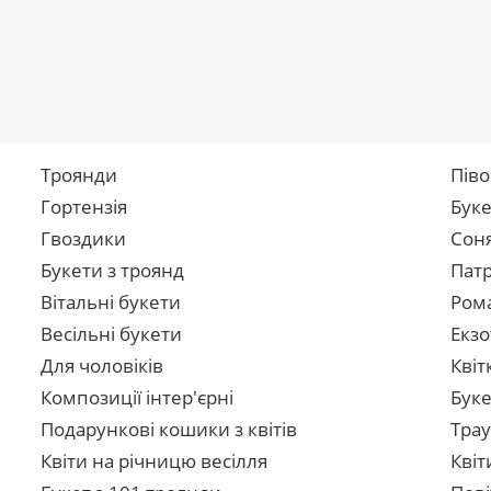
Троянди
Піво
Гортензія
Буке
Гвоздики
Сон
Букети з троянд
Патр
Вітальні букети
Рома
Весільні букети
Екзо
Для чоловіків
Квіт
Композиції інтер'єрні
Буке
Подарункові кошики з квітів
Трау
Квіти на річницю весілля
Квіт