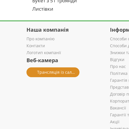
Букет з 51 троянди
Листівки
Наша компанія
Інформ
Про компанію
Способи 
Контакти
Способи 
Логотип компанії
Знижки т
Веб-камера
Відгуки
Про нас
Трансляція із салону
Політика
Гарантія 
Представ
Договір 
Корпорат
Вакансії
Гарантії
Акції
Індивіду