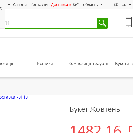
нас
Салони
Контакти
Доставка в
Київ і область
UK
X
озиції
Кошики
Композиції траурні
Букети в
Букет Жовтень
1482.16