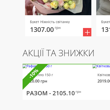
Букет Ніжність світанку
Буке
1307.00
13
грн
АКЦІЇ ТА ЗНИЖКИ
-10%
Рафаелло 150 г
Квітко
320.00
грн
2019.0
РАЗОМ -
2105.10
грн