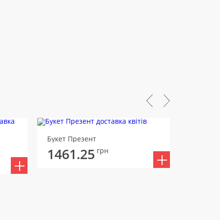
Букет Презент
Букет Ні
1461.25
1476
грн