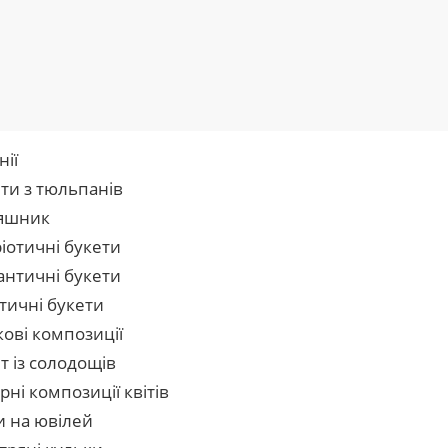
нії
ти з тюльпанів
яшник
іотичні букети
нтичні букети
тичні букети
кові композиції
т із солодощів
рні композиції квітів
и на ювілей