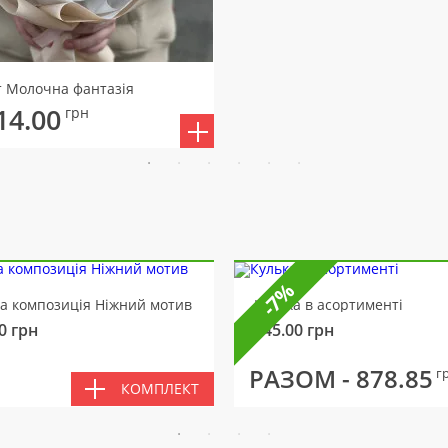
т Молочна фантазія
14.00
грн
-7%
ва композиція Ніжний мотив
Кулька в асортименті
0
грн
145.00
грн
РАЗОМ -
878.85
г
КОМПЛЕКТ