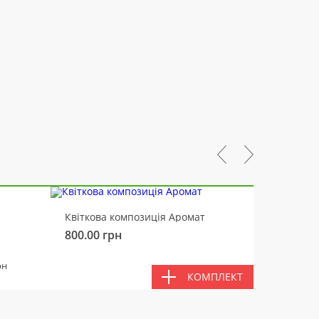
-10%
Квіткова композиція Аромат
Ведмід
800.00
грн
450.00
РАЗ
рн
КОМПЛЕКТ