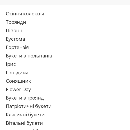
Осіння колекція
Троянди
Півонії
Еустома
Гортензія
Букети з тюльпанів
Ірис
Гвоздики
Соняшник
Flower Day
Букети з троянд
Патріотичні букети
Класичні букети
Вітальні букети