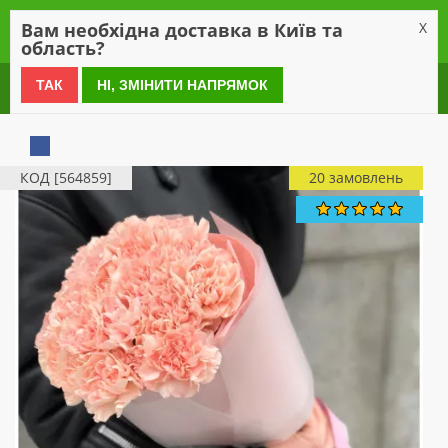
0
Вам необхідна доставка в Київ та
X
область?
0 800 21 54 55
ТАК
НІ, ЗМІНИТИ НАПРЯМОК
КОД [564859]
20 замовлень