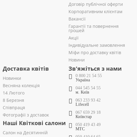
Договір публічної оферти
Корпоративним клієнтам
Вакансії
Гарантії та повернення
грошей
Акції
Індивідуальне замовлення
Міфи про доставку квітів
Новини
Доставка квітів
Зв'яжіться з нами
0 800 21 54 55
Новинки
Україна
Весняна колекція
044 545 54 55
14 Лютого
м. Київ
8 Березня
063 233 93 42
Lifecell
Співпраця
067 659 29 18
Фотографії з доставок
Київстар
Наші Квіткові салони
050 419 43 49
МТС
Салон на Десятинній
050 410 64 65