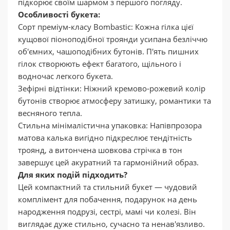
підкорює своїм шармом з першого погляду.
Особливості букета:
Сорт преміум-класу Bombastic: Кожна гілка цієї
кущової піоноподібної троянди усипана безліччю
об'ємних, чашоподібних бутонів. П'ять пишних
гілок створюють ефект багатого, щільного і
водночас легкого букета.
Зефірні відтінки: Ніжний кремово-рожевий колір
бутонів створює атмосферу затишку, романтики та
весняного тепла.
Стильна мінімалістична упаковка: Напівпрозора
матова калька вигідно підкреслює тендітність
троянд, а витончена шовкова стрічка в тон
завершує цей акуратний та гармонійний образ.
Для яких подій підходить?
Цей компактний та стильний букет — чудовий
комплімент для побачення, подарунок на день
народження подрузі, сестрі, мамі чи колезі. Він
виглядає дуже стильно, сучасно та ненав'язливо.