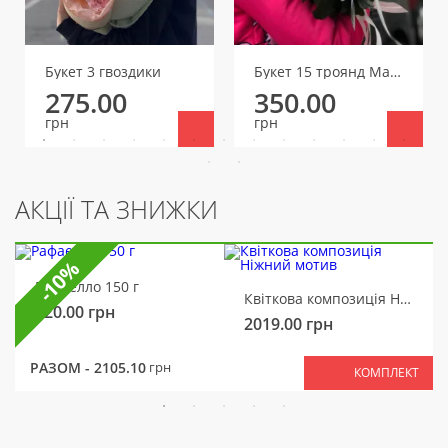
Букет 3 гвоздики
Букет 15 троянд Мадам Бомбастік (один бутон)
275.00
350.00
грн
грн
АКЦІЇ ТА ЗНИЖКИ
-10%
Рафаелло 150 г
Квіткова композиція Ніжний мотив
320.00
грн
2019.00
грн
РАЗОМ -
2105.10
грн
КОМПЛЕКТ