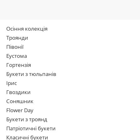
Осіння колекція
Троянди
Півонії
Еустома
Гортензія
Букети з тюльпанів
Ірис
Гвоздики
Соняшник
Flower Day
Букети з троянд
Патріотичні букети
Класичні букети