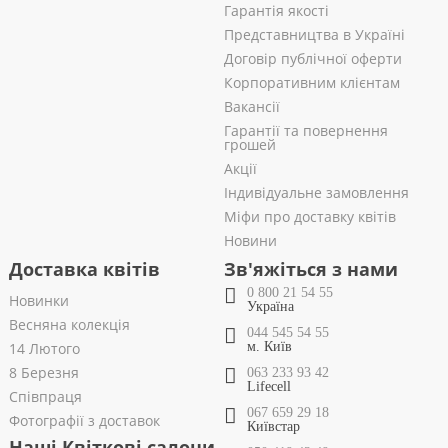
Гарантія якості
Представництва в Україні
Договір публічної оферти
Корпоративним клієнтам
Вакансії
Гарантії та повернення
грошей
Акції
Індивідуальне замовлення
Міфи про доставку квітів
Новини
Доставка квітів
Зв'яжіться з нами
0 800 21 54 55
Новинки
Україна
Весняна колекція
044 545 54 55
14 Лютого
м. Київ
8 Березня
063 233 93 42
Lifecell
Співпраця
067 659 29 18
Фотографії з доставок
Київстар
Наші Квіткові салони