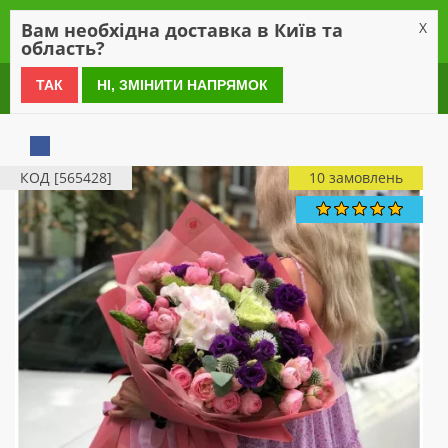
0
Вам необхідна доставка в Київ та
X
область?
0 800 21 54 55
ТАК
НІ, ЗМІНИТИ НАПРЯМОК
КОД [565428]
10 замовлень