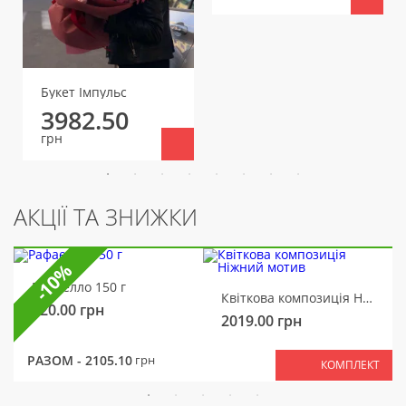
Букет Імпульс
3982.50
грн
АКЦІЇ ТА ЗНИЖКИ
-10%
Рафаелло 150 г
Квіткова композиція Ніжний мотив
320.00
грн
2019.00
грн
РАЗОМ -
2105.10
грн
КОМПЛЕКТ