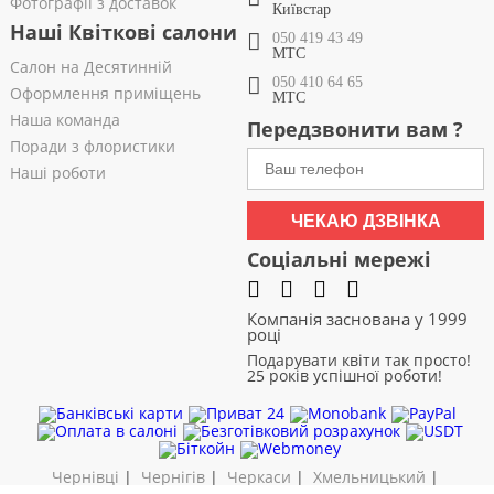
Фотографії з доставок
Київстар
Наші Квіткові салони
050 419 43 49
МТС
Салон на Десятинній
050 410 64 65
Оформлення приміщень
МТС
Наша команда
Передзвонити вам ?
Поради з флористики
Наші роботи
ЧЕКАЮ ДЗВІНКА
Соціальні мережі
Компанія заснована у 1999
році
Подарувати квіти так просто!
25 років успішної роботи!
Чернівці
|
Чернігів
|
Черкаси
|
Хмельницький
|
Харків
|
Суми
|
Рівне
|
Полтава
|
Одеса
|
Миколаїв
|