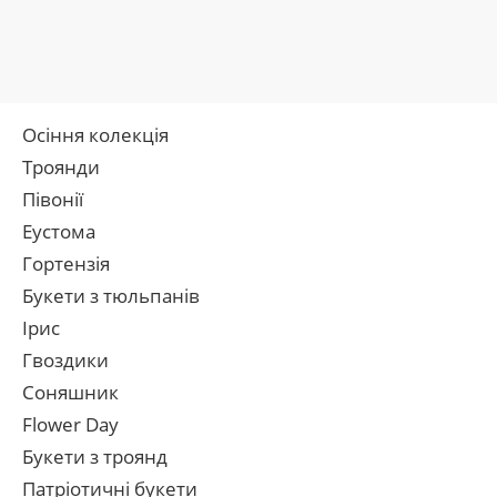
Осіння колекція
Троянди
Півонії
Еустома
Гортензія
Букети з тюльпанів
Ірис
Гвоздики
Соняшник
Flower Day
Букети з троянд
Патріотичні букети