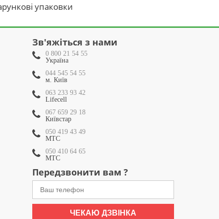
рункові упаковки
Зв'яжіться з нами
0 800 21 54 55
Україна
044 545 54 55
м. Київ
063 233 93 42
Lifecell
067 659 29 18
Київстар
050 419 43 49
МТС
050 410 64 65
МТС
Передзвонити вам ?
ЧЕКАЮ ДЗВІНКА