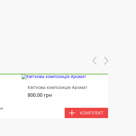
-10%
Квіткова композиція Аромат
Ведмід
800.00
грн
450.00
РАЗ
рн
КОМПЛЕКТ