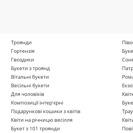
Троянди
Піво
Гортензія
Буке
Гвоздики
Сон
Букети з троянд
Патр
Вітальні букети
Рома
Весільні букети
Екзо
Для чоловіків
Квіт
Композиції інтер'єрні
Буке
Подарункові кошики з квітів
Трау
Квіти на річницю весілля
Квіт
Букет з 101 троянди
Пові