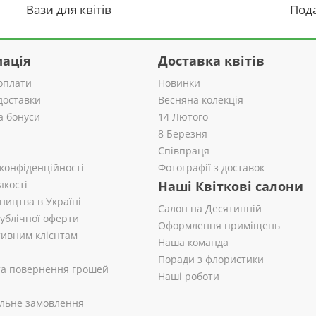
Вази для квітів
Пода
ація
Доставка квітів
оплати
Новинки
доставки
Весняна колекція
а бонуси
14 Лютого
8 Березня
Співпраця
 конфіденційності
Фотографії з доставок
якості
Наші Квіткові салони
ництва в Україні
Салон на Десятинній
публічної оферти
Оформлення приміщень
ивним клієнтам
Наша команда
Поради з флористики
 та повернення грошей
Наші роботи
альне замовлення