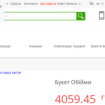
нас
Салони
Контакти
Доставка в
Київ і область
UK
X
озиції
Кошики
Композиції траурні
Букети в
Букет Обійми
4059.45