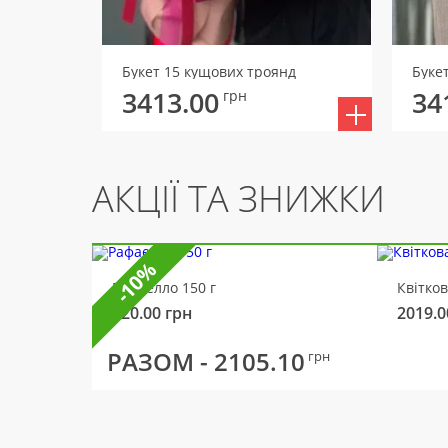
Букет 15 кущових троянд
Букет
3413.00
34
грн
АКЦІЇ ТА ЗНИЖКИ
-10%
Рафаелло 150 г
Квітко
320.00
грн
2019.0
РАЗОМ -
2105.10
грн