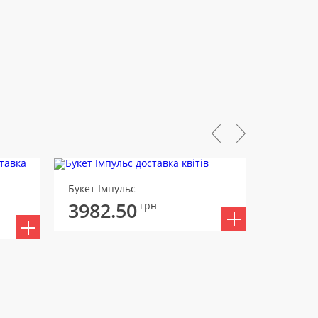
Букет Імпульс
Букет Де
3982.50
3993
грн