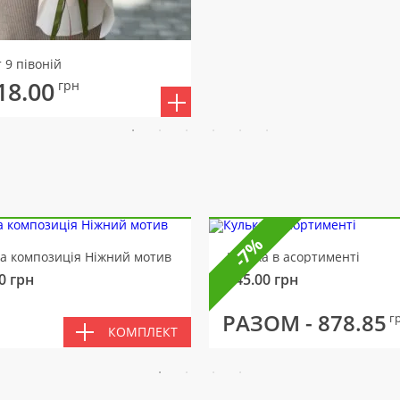
 9 півоній
18.00
грн
-7%
ва композиція Ніжний мотив
Кулька в асортименті
0
грн
145.00
грн
РАЗОМ -
878.85
г
КОМПЛЕКТ