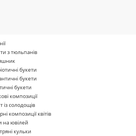
нії
ти з тюльпанів
яшник
іотичні букети
нтичні букети
тичні букети
кові композиції
т із солодощів
рні композиції квітів
и на ювілей
тряні кульки