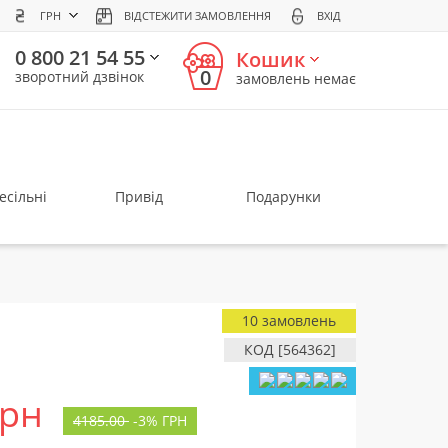
ГРН
ВІДСТЕЖИТИ ЗАМОВЛЕННЯ
ВХІД
0 800 21 54 55
Кошик
0
зворотний дзвінок
замовлень немає
есільні
Привід
Подарунки
10 замовлень
КОД [564362]
грн
4185.00
-
3%
ГРН