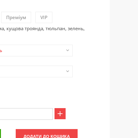
Преміум
VIP
ма, кущова троянда, тюльпан, зелень,
ь
ДОДАТИ ДО КОШИКА