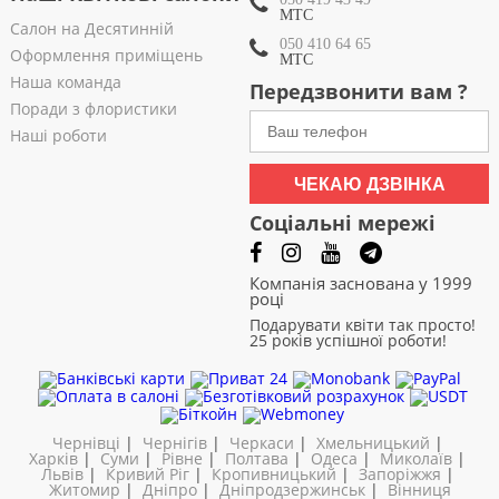
МТС
Салон на Десятинній
050 410 64 65
Оформлення приміщень
МТС
Наша команда
Передзвонити вам ?
Поради з флористики
Наші роботи
ЧЕКАЮ ДЗВІНКА
Соціальні мережі
Компанія заснована у 1999
році
Подарувати квіти так просто!
25 років успішної роботи!
Чернівці
|
Чернігів
|
Черкаси
|
Хмельницький
|
Харків
|
Суми
|
Рівне
|
Полтава
|
Одеса
|
Миколаїв
|
Львів
|
Кривий Ріг
|
Кропивницький
|
Запоріжжя
|
Житомир
|
Дніпро
|
Дніпродзержинськ
|
Вінниця