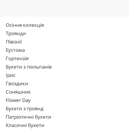
Осіння колекція
Троянди
Півонії
Еустома
Гортензія
Букети з тюльпанів
Ірис
Гвоздики
Соняшник
Flower Day
Букети з троянд
Патріотичні букети
Класичні букети