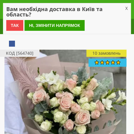
0
Вам необхідна доставка в Київ та
X
область?
0 800 21 54 55
ТАК
НІ, ЗМІНИТИ НАПРЯМОК
КОД [564740]
10 замовлень