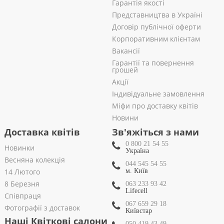
Гарантія якості
Представництва в Україні
Договір публічної оферти
Корпоративним клієнтам
Вакансії
Гарантії та повернення
грошей
Акції
Індивідуальне замовлення
Міфи про доставку квітів
Новини
Доставка квітів
Зв'яжіться з нами
0 800 21 54 55
Новинки
Україна
Весняна колекція
044 545 54 55
14 Лютого
м. Київ
8 Березня
063 233 93 42
Lifecell
Співпраця
067 659 29 18
Фотографії з доставок
Київстар
Наші Квіткові салони
050 419 43 49