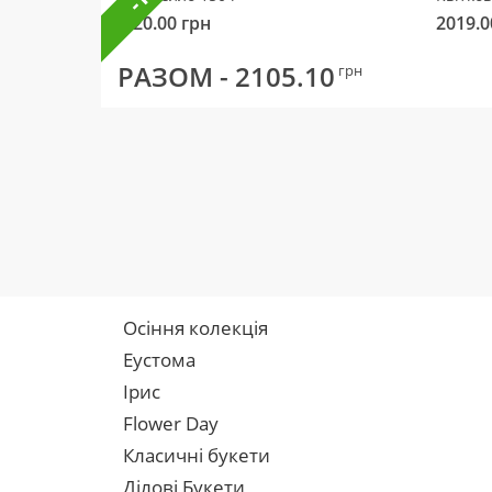
320.00
грн
2019.0
РАЗОМ -
2105.10
грн
Осіння колекція
Еустома
Ірис
Flower Day
Класичні букети
Ділові Букети