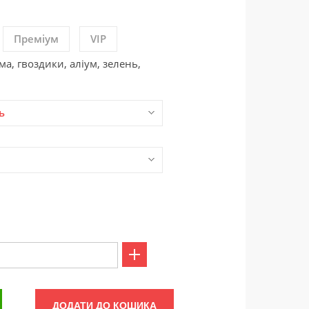
Преміум
VIP
а, гвоздики, аліум, зелень,
ь
ДОДАТИ ДО КОШИКА