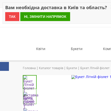
Знижки
Оплата
Доставка
Відгуки
Гарантія
Про 
Вам необхідна доставка в Київ та область?
ТАК
НІ, ЗМІНИТИ НАПРЯМОК
since 1999
Квіти
Букети
Комп
Головна
Каталог товарів
Букети
Букет Літній фіолет