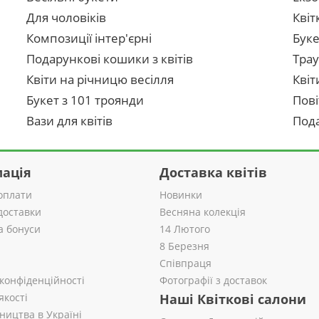
Для чоловіків
Квіт
Композиції інтер'єрні
Буке
Подарункові кошики з квітів
Трау
Квіти на річницю весілля
Квіт
Букет з 101 троянди
Пові
Вази для квітів
Пода
ація
Доставка квітів
оплати
Новинки
доставки
Весняна колекція
а бонуси
14 Лютого
8 Березня
Співпраця
 конфіденційності
Фотографії з доставок
якості
Наші Квіткові салони
ництва в Україні