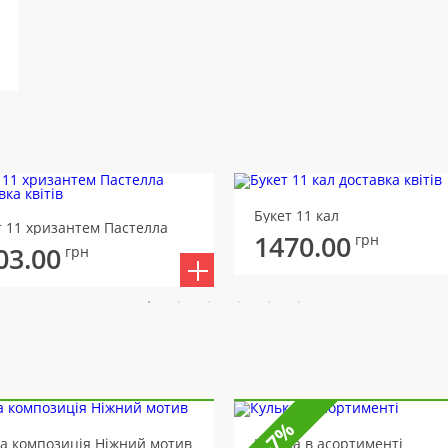
Букет 11 кал
т 11 хризантем Пастелла
1470.00
грн
03.00
грн
-7%
ва композиція Ніжний мотив
Кулька в асортименті