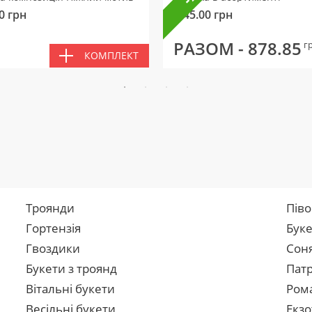
0
грн
145.00
грн
РАЗОМ -
878.85
г
КОМПЛЕКТ
Троянди
Піво
Гортензія
Буке
Гвоздики
Сон
Букети з троянд
Патр
Вітальні букети
Рома
Весільні букети
Екзо