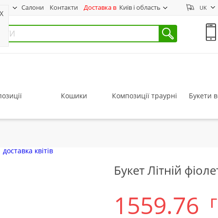
нас
Салони
Контакти
Доставка в
Київ і область
UK
X
озиції
Кошики
Композиції траурні
Букети в
Букет Літній фіоле
1559.76