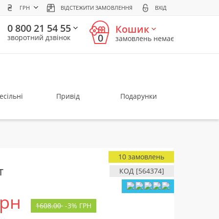
ГРН
ВІДСТЕЖИТИ ЗАМОВЛЕННЯ
ВХІД
0 800 21 54 55
Кошик
0
зворотний дзвінок
замовлень немає
есільні
Привід
Подарунки
10 замовлень
т
КОД [564374]
грн
1608.00
-
3%
ГРН