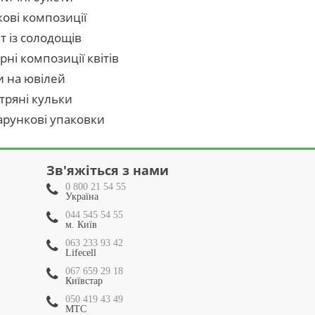
кові композиції
т із солодощів
рні композиції квітів
и на ювілей
тряні кульки
рункові упаковки
Зв'яжіться з нами
0 800 21 54 55
Україна
044 545 54 55
м. Київ
063 233 93 42
Lifecell
067 659 29 18
Київстар
050 419 43 49
МТС