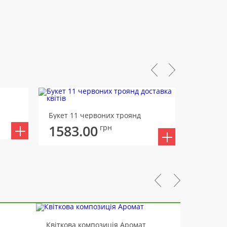
Букет 11 червоних троянд
Букет 11
1583.00
1700
грн
-10%
Квіткова композиція Аромат
Ведмід