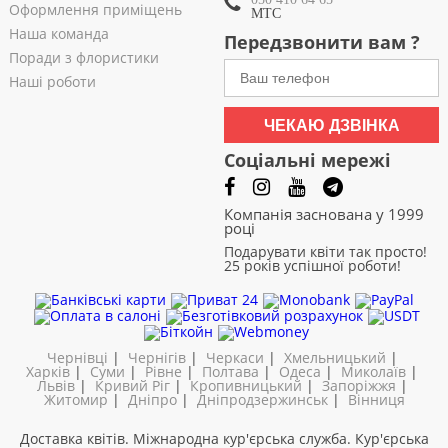
Оформлення приміщень
МТС
Наша команда
Передзвонити вам ?
Поради з флористики
Наші роботи
ЧЕКАЮ ДЗВІНКА
Соціальні мережі
Компанія заснована у 1999
році
Подарувати квіти так просто!
25 років успішної роботи!
Чернівці
|
Чернігів
|
Черкаси
|
Хмельницький
|
Харків
|
Суми
|
Рівне
|
Полтава
|
Одеса
|
Миколаїв
|
Львів
|
Кривий Ріг
|
Кропивницький
|
Запоріжжя
|
Житомир
|
Дніпро
|
Дніпродзержинськ
|
Вінниця
Доставка квітів. Міжнародна кур'єрська служба. Кур'єрська