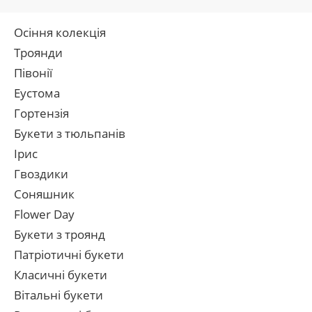
Осіння колекція
Троянди
Півонії
Еустома
Гортензія
Букети з тюльпанів
Ірис
Гвоздики
Соняшник
Flower Day
Букети з троянд
Патріотичні букети
Класичні букети
Вітальні букети