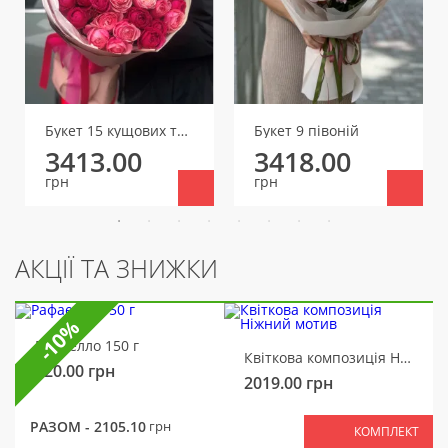
Букет 15 кущових троянд
Букет 9 півоній
3413.00
3418.00
грн
грн
АКЦІЇ ТА ЗНИЖКИ
-10%
Рафаелло 150 г
Квіткова композиція Ніжний мотив
320.00
грн
2019.00
грн
РАЗОМ -
2105.10
грн
КОМПЛЕКТ