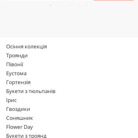
Осіння колекція
Троянди
Півонії
Еустома
Гортензія
Букети з тюльпанів
Ірис
Гвоздики
Соняшник
Flower Day
Букети з троянд