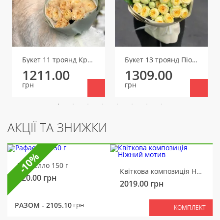
Букет 11 троянд Крем Фрагранс
Букет 13 троянд Піоні Баблз
1211.00
1309.00
грн
грн
АКЦІЇ ТА ЗНИЖКИ
-10%
Рафаелло 150 г
Квіткова композиція Ніжний мотив
320.00
грн
2019.00
грн
РАЗОМ -
2105.10
грн
КОМПЛЕКТ