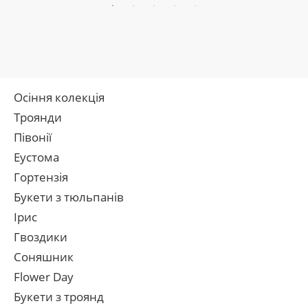
Осіння колекція
Троянди
Півонії
Еустома
Гортензія
Букети з тюльпанів
Ірис
Гвоздики
Соняшник
Flower Day
Букети з троянд