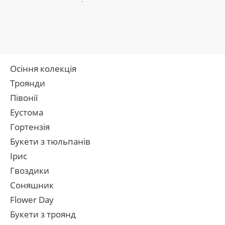
Осіння колекція
Троянди
Півонії
Еустома
Гортензія
Букети з тюльпанів
Ірис
Гвоздики
Соняшник
Flower Day
Букети з троянд