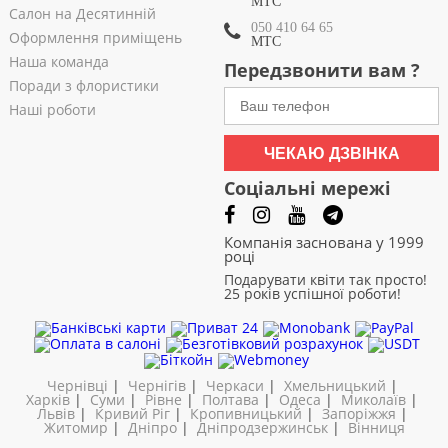
МТС
Салон на Десятинній
050 410 64 65
Оформлення приміщень
МТС
Наша команда
Передзвонити вам ?
Поради з флористики
Наші роботи
ЧЕКАЮ ДЗВІНКА
Соціальні мережі
Компанія заснована у 1999
році
Подарувати квіти так просто!
25 років успішної роботи!
Чернівці
|
Чернігів
|
Черкаси
|
Хмельницький
|
Харків
|
Суми
|
Рівне
|
Полтава
|
Одеса
|
Миколаїв
|
Львів
|
Кривий Ріг
|
Кропивницький
|
Запоріжжя
|
Житомир
|
Дніпро
|
Дніпродзержинськ
|
Вінниця