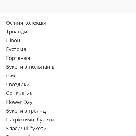
Осіння колекція
Троянди
Півонії
Еустома
Гортензія
Букети з тюльпанів
Ірис
Гвоздики
Соняшник
Flower Day
Букети з троянд
Патріотичні букети
Класичні букети