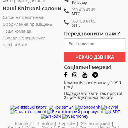
Фотографії з доставок
Київстар
Наші Квіткові салони
050 419 43 49
МТС
Салон на Десятинній
050 410 64 65
Оформлення приміщень
МТС
Наша команда
Передзвонити вам ?
Поради з флористики
Наші роботи
ЧЕКАЮ ДЗВІНКА
Соціальні мережі
Компанія заснована у 1999
році
Подарувати квіти так просто!
25 років успішної роботи!
Чернівці
|
Чернігів
|
Черкаси
|
Хмельницький
|
Харків
|
Суми
|
Рівне
|
Полтава
|
Одеса
|
Миколаїв
|