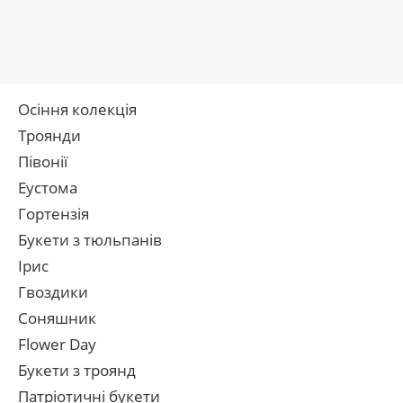
Осіння колекція
Троянди
Півонії
Еустома
Гортензія
Букети з тюльпанів
Ірис
Гвоздики
Соняшник
Flower Day
Букети з троянд
Патріотичні букети