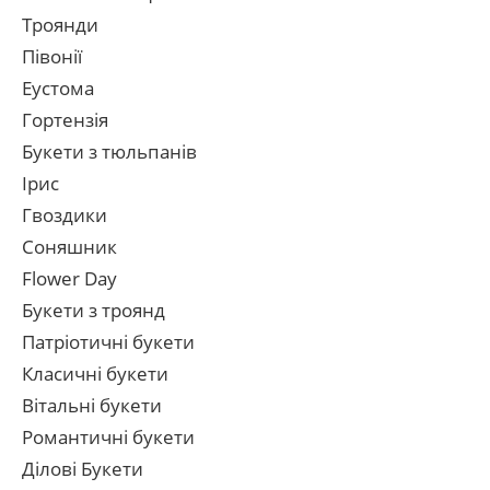
Троянди
Півонії
Еустома
Гортензія
Букети з тюльпанів
Ірис
Гвоздики
Соняшник
Flower Day
Букети з троянд
Патріотичні букети
Класичні букети
Вітальні букети
Романтичні букети
Ділові Букети