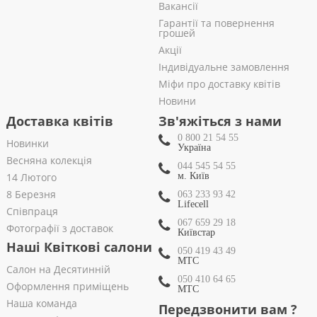
Вакансії
Гарантії та повернення
грошей
Акції
Індивідуальне замовлення
Міфи про доставку квітів
Новини
Доставка квітів
Зв'яжіться з нами
0 800 21 54 55
Новинки
Україна
Весняна колекція
044 545 54 55
14 Лютого
м. Київ
8 Березня
063 233 93 42
Lifecell
Співпраця
067 659 29 18
Фотографії з доставок
Київстар
Наші Квіткові салони
050 419 43 49
МТС
Салон на Десятинній
050 410 64 65
Оформлення приміщень
МТС
Наша команда
Передзвонити вам ?