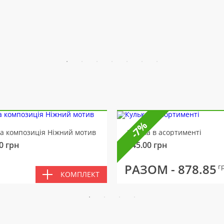
-7%
ва композиція Ніжний мотив
Кулька в асортименті
0
грн
145.00
грн
РАЗОМ -
878.85
г
КОМПЛЕКТ