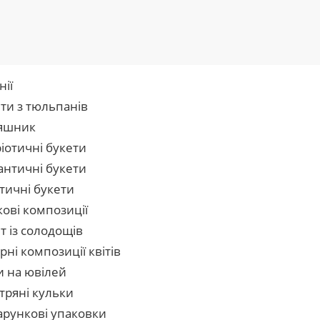
нії
ти з тюльпанів
яшник
іотичні букети
нтичні букети
тичні букети
кові композиції
т із солодощів
рні композиції квітів
и на ювілей
тряні кульки
рункові упаковки