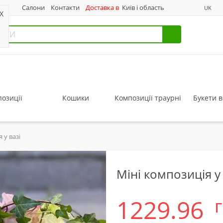
нас
Салони
Контакти
Доставка в
Київ і область
UK
X
озиції
Кошики
Композиції траурні
Букети в
 у вазі
Міні композиція у 
1229.96