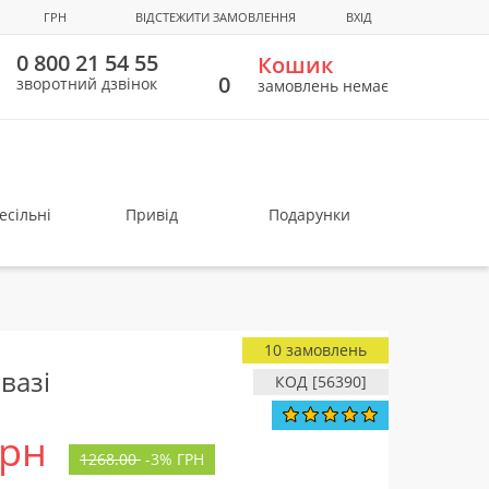
ГРН
ВІДСТЕЖИТИ ЗАМОВЛЕННЯ
ВХІД
0 800 21 54 55
Кошик
0
зворотний дзвінок
замовлень немає
есільні
Привід
Подарунки
10 замовлень
вазі
КОД [56390]
грн
1268.00
-
3%
ГРН