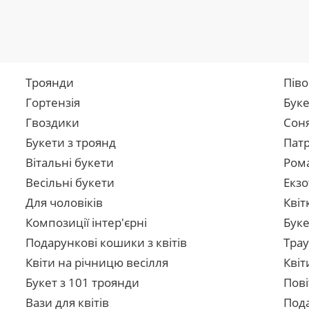
Троянди
Піво
Гортензія
Буке
Гвоздики
Сон
Букети з троянд
Патр
Вітальні букети
Рома
Весільні букети
Екзо
Для чоловіків
Квіт
Композиції інтер'єрні
Буке
Подарункові кошики з квітів
Трау
Квіти на річницю весілля
Квіт
Букет з 101 троянди
Пові
Вази для квітів
Пода