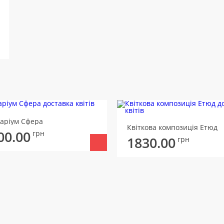
аріум Сфера
Квіткова композиція Етюд
00.00
грн
1830.00
грн