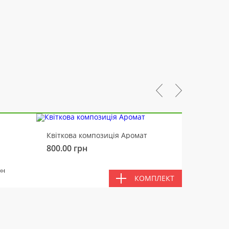
-10%
Квіткова композиція Аромат
Ведмід
800.00
грн
450.00
РАЗ
рн
КОМПЛЕКТ