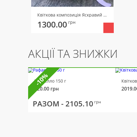
Квіткова композиція Яскравий ранок
1300.00
грн
АКЦІЇ ТА ЗНИЖКИ
-10%
Рафаелло 150 г
Квітко
320.00
грн
2019.0
РАЗОМ -
2105.10
грн