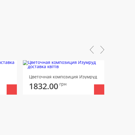
Цветочная композиция Изумруд
Квіткова
1832.00
2183
грн