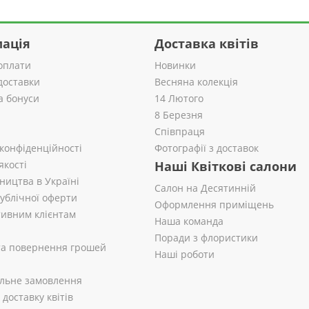
ація
Доставка квітів
оплати
Новинки
доставки
Весняна колекція
а бонуси
14 Лютого
8 Березня
Співпраця
 конфіденційності
Фотографії з доставок
якості
Наші Квіткові салони
ництва в Україні
Салон на Десятинній
публічної оферти
Оформлення приміщень
ивним клієнтам
Наша команда
Поради з флористики
 та повернення грошей
Наші роботи
альне замовлення
доставку квітів