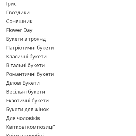
Ірис
Гвоздики
Соняшник
Flower Day
Букети з троянд
Патріотичні букети
Класичні букети
Вітальні букети
Романтичні букети
Ділові Букети
Весільні букети
Екзотичні букети
Букети для жінок
Для чоловіків
Квіткові композиції
Квіти у коробці