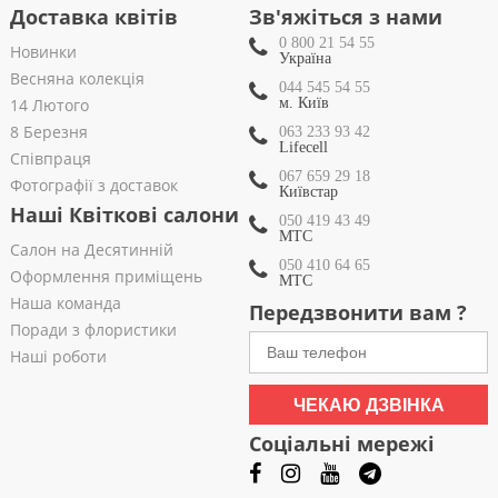
Доставка квітів
Зв'яжіться з нами
0 800 21 54 55
Новинки
Україна
Весняна колекція
044 545 54 55
14 Лютого
м. Київ
8 Березня
063 233 93 42
Lifecell
Співпраця
067 659 29 18
Фотографії з доставок
Київстар
Наші Квіткові салони
050 419 43 49
МТС
Салон на Десятинній
050 410 64 65
Оформлення приміщень
МТС
Наша команда
Передзвонити вам ?
Поради з флористики
Наші роботи
ЧЕКАЮ ДЗВІНКА
Соціальні мережі