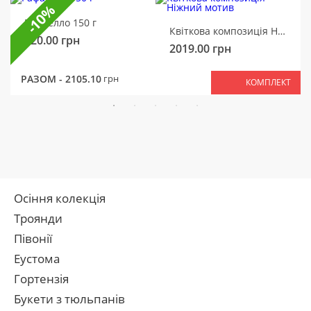
-10%
Рафаелло 150 г
Квіткова композиція Ніжний мотив
320.00
грн
2019.00
грн
РАЗОМ -
2105.10
грн
КОМПЛЕКТ
Осіння колекція
Троянди
Півонії
Еустома
Гортензія
Букети з тюльпанів