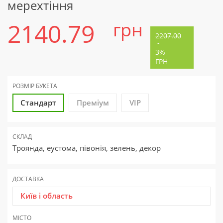
мерехтіння
2140.79
грн
2207.00
-
3%
ГРН
РОЗМІР БУКЕТА
Стандарт
Преміум
VIP
СКЛАД
Троянда, еустома, півонія, зелень, декор
ДОСТАВКА
Київ і область
МІСТО