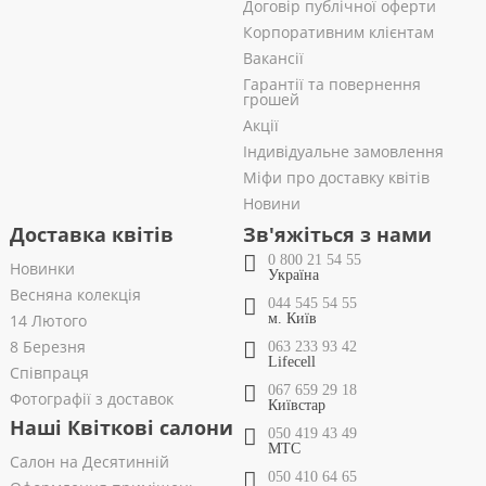
Договір публічної оферти
Корпоративним клієнтам
Вакансії
Гарантії та повернення
грошей
Акції
Індивідуальне замовлення
Міфи про доставку квітів
Новини
Доставка квітів
Зв'яжіться з нами
0 800 21 54 55
Новинки
Україна
Весняна колекція
044 545 54 55
14 Лютого
м. Київ
8 Березня
063 233 93 42
Lifecell
Співпраця
067 659 29 18
Фотографії з доставок
Київстар
Наші Квіткові салони
050 419 43 49
МТС
Салон на Десятинній
050 410 64 65