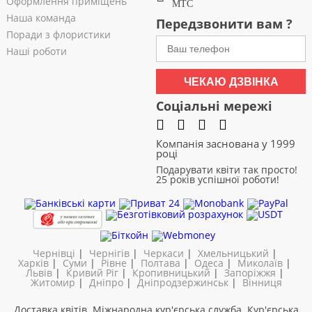
Оформлення приміщень
МТС
Наша команда
Передзвонити вам ?
Поради з флористики
Наші роботи
ЧЕКАЮ ДЗВІНКА
Соціальні мережі
Компанія заснована у 1999
році
Подарувати квіти так просто!
25 років успішної роботи!
Чернівці
|
Чернігів
|
Черкаси
|
Хмельницький
|
Харків
|
Суми
|
Рівне
|
Полтава
|
Одеса
|
Миколаїв
|
Львів
|
Кривий Ріг
|
Кропивницький
|
Запоріжжя
|
Житомир
|
Дніпро
|
Дніпродзержинськ
|
Вінниця
Доставка квітів. Міжнародна кур'єрська служба. Кур'єрська