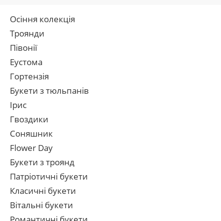
Осіння колекція
Троянди
Півонії
Еустома
Гортензія
Букети з тюльпанів
Ірис
Гвоздики
Соняшник
Flower Day
Букети з троянд
Патріотичні букети
Класичні букети
Вітальні букети
Романтичні букети