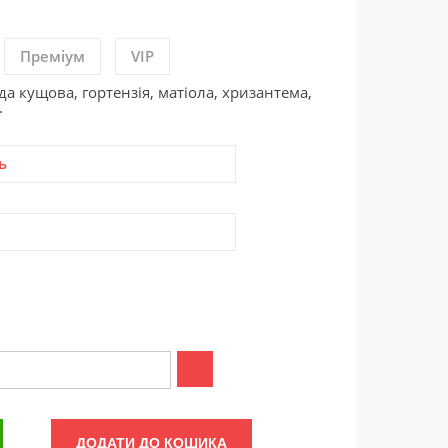
Преміум
VIP
да кущова, гортензія, матіола, хризантема,
.
ь
ДОДАТИ ДО КОШИКА