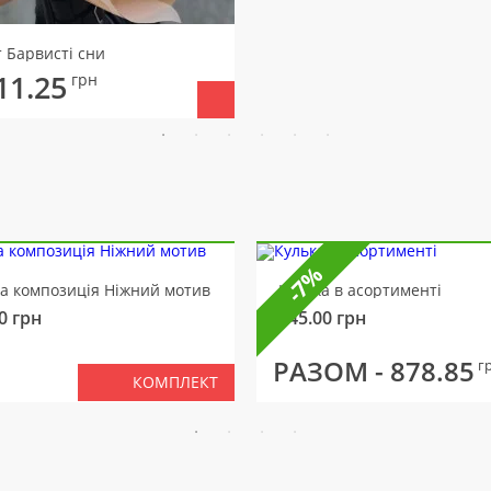
т Барвисті сни
11.25
грн
-7%
ва композиція Ніжний мотив
Кулька в асортименті
0
грн
145.00
грн
РАЗОМ -
878.85
г
КОМПЛЕКТ