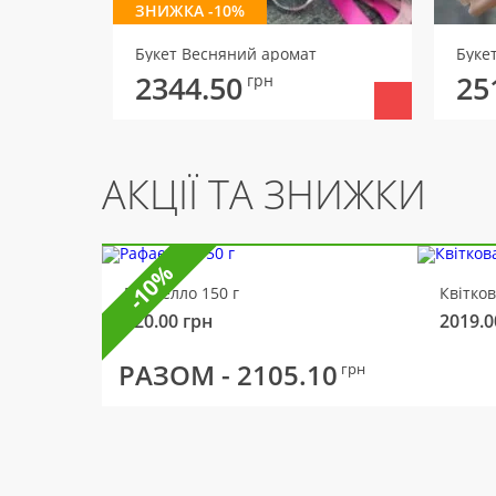
ЗНИЖКА -10%
Букет Весняний аромат
Буке
2344.50
25
грн
АКЦІЇ ТА ЗНИЖКИ
-10%
Рафаелло 150 г
Квітко
320.00
грн
2019.0
РАЗОМ -
2105.10
грн