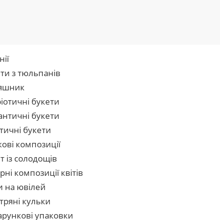
нії
ти з тюльпанів
яшник
іотичні букети
нтичні букети
тичні букети
кові композиції
т із солодощів
рні композиції квітів
и на ювілей
тряні кульки
рункові упаковки