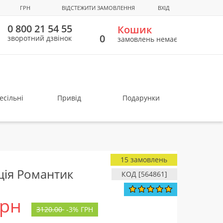
ГРН
ВІДСТЕЖИТИ ЗАМОВЛЕННЯ
ВХІД
0 800 21 54 55
Кошик
0
зворотний дзвінок
замовлень немає
есільні
Привід
Подарунки
15 замовлень
ція Романтик
КОД [564861]
грн
3120.00
-
3%
ГРН