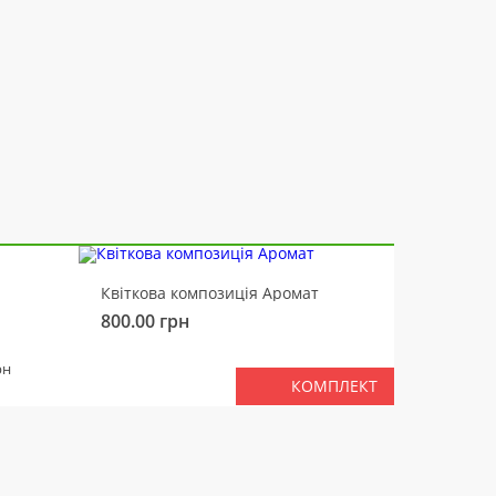
-10%
Квіткова композиція Аромат
Ведмід
800.00
грн
450.00
РАЗ
рн
КОМПЛЕКТ