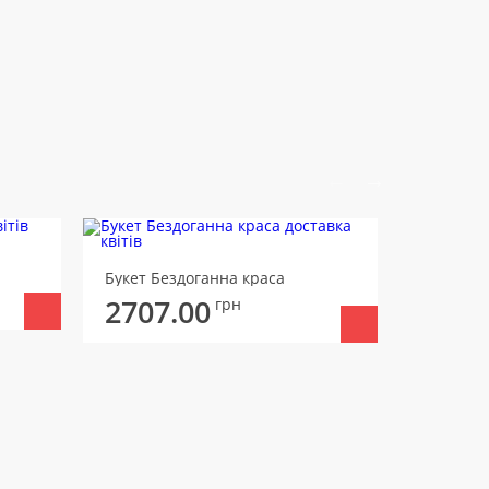
Букет Бо
Букет Бездоганна краса
2757
2707.00
грн