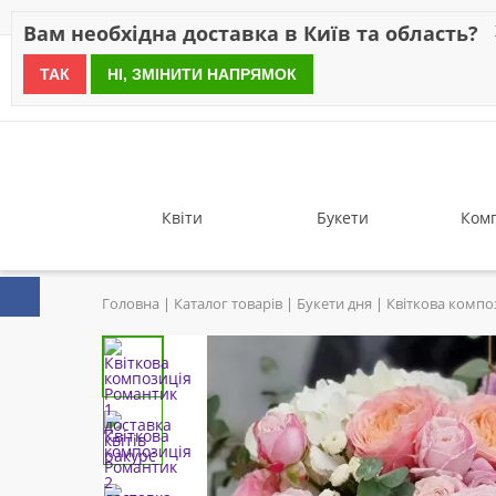
Знижки
Оплата
Доставка
Відгуки
Гарантія
Про 
Вам необхідна доставка в Київ та область?
ТАК
НІ, ЗМІНИТИ НАПРЯМОК
since 1999
Квіти
Букети
Комп
Головна
Каталог товарів
Букети дня
Квіткова компо