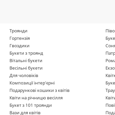
Троянди
Піво
Гортензія
Буке
Гвоздики
Сон
Букети з троянд
Патр
Вітальні букети
Рома
Весільні букети
Екзо
Для чоловіків
Квіт
Композиції інтер'єрні
Буке
Подарункові кошики з квітів
Трау
Квіти на річницю весілля
Квіт
Букет з 101 троянди
Пові
Вази для квітів
Пода