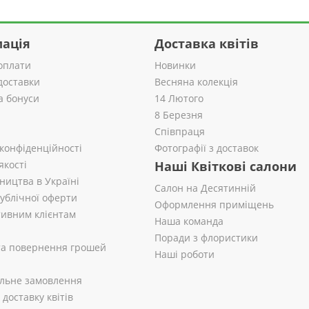
ація
Доставка квітів
оплати
Новинки
доставки
Весняна колекція
а бонуси
14 Лютого
8 Березня
Співпраця
 конфіденційності
Фотографії з доставок
якості
Наші Квіткові салони
ництва в Україні
Салон на Десятинній
публічної оферти
Оформлення приміщень
ивним клієнтам
Наша команда
Поради з флористики
 та повернення грошей
Наші роботи
альне замовлення
доставку квітів