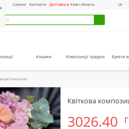
нас
Салони
Контакти
Доставка в
Київ і область
UK
X
озиції
Кошики
Композиції траурні
Букети в
зиція Романтик
Квіткова компози
3026.40