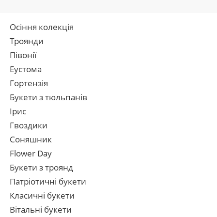
Осіння колекція
Троянди
Півонії
Еустома
Гортензія
Букети з тюльпанів
Ірис
Гвоздики
Соняшник
Flower Day
Букети з троянд
Патріотичні букети
Класичні букети
Вітальні букети