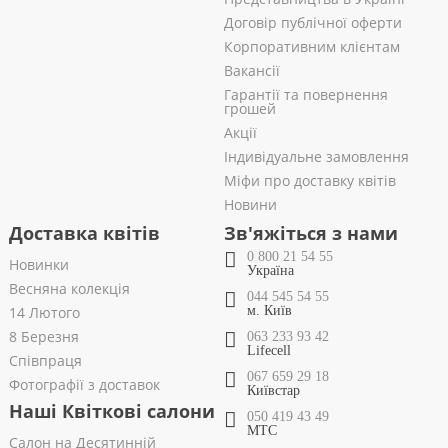
Договір публічної оферти
Корпоративним клієнтам
Вакансії
Гарантії та повернення
грошей
Акції
Індивідуальне замовлення
Міфи про доставку квітів
Новини
Доставка квітів
Зв'яжіться з нами
0 800 21 54 55
Новинки
Україна
Весняна колекція
044 545 54 55
14 Лютого
м. Київ
8 Березня
063 233 93 42
Lifecell
Співпраця
067 659 29 18
Фотографії з доставок
Київстар
Наші Квіткові салони
050 419 43 49
МТС
Салон на Десятинній