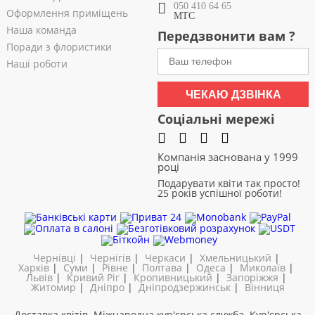
050 410 64 65
Оформлення приміщень
МТС
Наша команда
Передзвонити вам ?
Поради з флористики
Наші роботи
ЧЕКАЮ ДЗВІНКА
Соціальні мережі
Компанія заснована у 1999
році
Подарувати квіти так просто!
25 років успішної роботи!
Чернівці
|
Чернігів
|
Черкаси
|
Хмельницький
|
Харків
|
Суми
|
Рівне
|
Полтава
|
Одеса
|
Миколаїв
|
Львів
|
Кривий Ріг
|
Кропивницький
|
Запоріжжя
|
Житомир
|
Дніпро
|
Дніпродзержинськ
|
Вінниця
Доставка квітів. Міжнародна кур'єрська служба. Кур'єрська