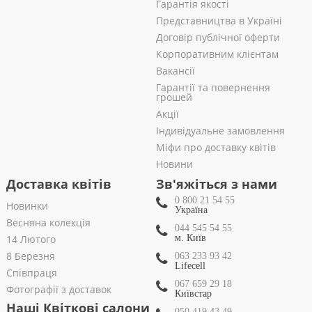
Гарантія якості
Представництва в Україні
Договір публічної оферти
Корпоративним клієнтам
Вакансії
Гарантії та повернення
грошей
Акції
Індивідуальне замовлення
Міфи про доставку квітів
Новини
Доставка квітів
Зв'яжіться з нами
0 800 21 54 55
Новинки
Україна
Весняна колекція
044 545 54 55
14 Лютого
м. Київ
8 Березня
063 233 93 42
Lifecell
Співпраця
067 659 29 18
Фотографії з доставок
Київстар
Наші Квіткові салони
050 419 43 49