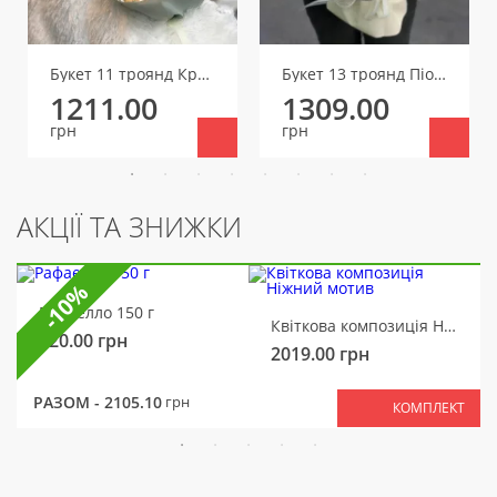
Букет 11 троянд Крем Фрагранс
Букет 13 троянд Піоні Баблз
1211.00
1309.00
грн
грн
АКЦІЇ ТА ЗНИЖКИ
-10%
Рафаелло 150 г
Квіткова композиція Ніжний мотив
320.00
грн
2019.00
грн
РАЗОМ -
2105.10
грн
КОМПЛЕКТ