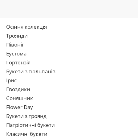
Осіння колекція
Троянди
Півонії
Еустома
Гортензія
Букети з тюльпанів
Ірис
Гвоздики
Соняшник
Flower Day
Букети з троянд
Патріотичні букети
Класичні букети