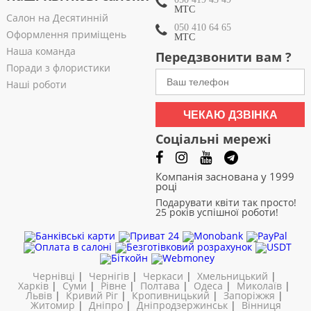
МТС
Салон на Десятинній
050 410 64 65
Оформлення приміщень
МТС
Наша команда
Передзвонити вам ?
Поради з флористики
Наші роботи
ЧЕКАЮ ДЗВІНКА
Соціальні мережі
Компанія заснована у 1999
році
Подарувати квіти так просто!
25 років успішної роботи!
Чернівці
|
Чернігів
|
Черкаси
|
Хмельницький
|
Харків
|
Суми
|
Рівне
|
Полтава
|
Одеса
|
Миколаїв
|
Львів
|
Кривий Ріг
|
Кропивницький
|
Запоріжжя
|
Житомир
|
Дніпро
|
Дніпродзержинськ
|
Вінниця