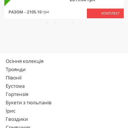
РАЗОМ -
2105.10
грн
КОМПЛЕКТ
Осіння колекція
Троянди
Півонії
Еустома
Гортензія
Букети з тюльпанів
Ірис
Гвоздики
Соняшник