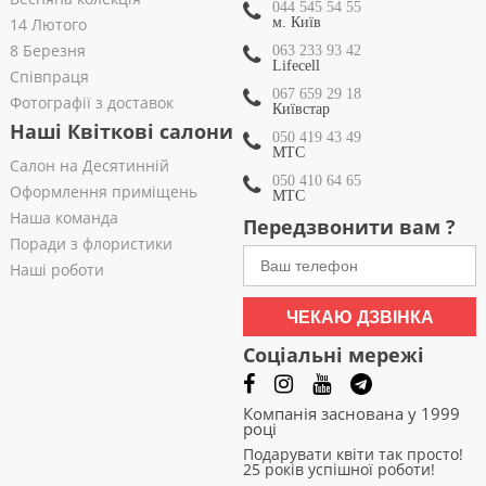
044 545 54 55
14 Лютого
м. Київ
8 Березня
063 233 93 42
Lifecell
Співпраця
067 659 29 18
Фотографії з доставок
Київстар
Наші Квіткові салони
050 419 43 49
МТС
Салон на Десятинній
050 410 64 65
Оформлення приміщень
МТС
Наша команда
Передзвонити вам ?
Поради з флористики
Наші роботи
ЧЕКАЮ ДЗВІНКА
Соціальні мережі
Компанія заснована у 1999
році
Подарувати квіти так просто!
25 років успішної роботи!