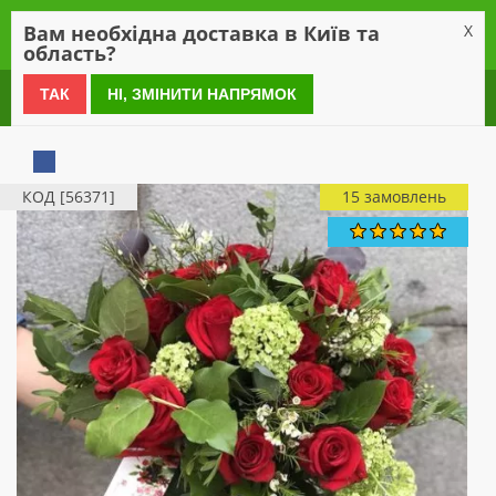
0
Вам необхідна доставка в Київ та
X
область?
0 800 21 54 55
ТАК
НІ, ЗМІНИТИ НАПРЯМОК
КОД [56371]
15 замовлень