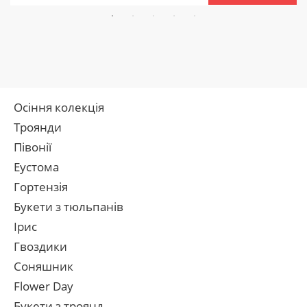
Осіння колекція
Троянди
Півонії
Еустома
Гортензія
Букети з тюльпанів
Ірис
Гвоздики
Соняшник
Flower Day
Букети з троянд