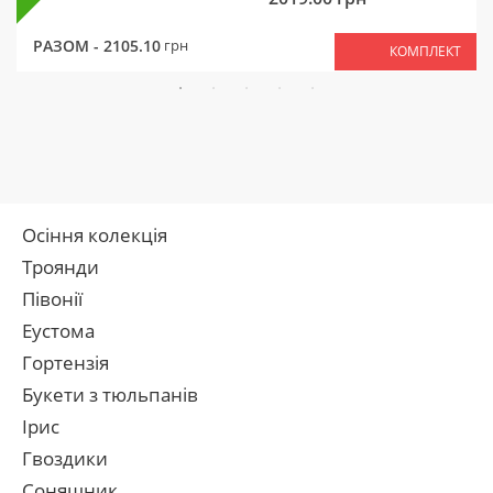
РАЗОМ -
2105.10
грн
КОМПЛЕКТ
Осіння колекція
Троянди
Півонії
Еустома
Гортензія
Букети з тюльпанів
Ірис
Гвоздики
Соняшник