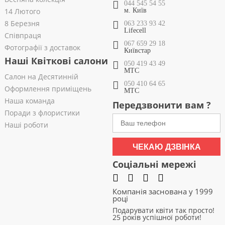
044 545 54 55
14 Лютого
м. Київ
8 Березня
063 233 93 42
Lifecell
Співпраця
067 659 29 18
Фотографії з доставок
Київстар
Наші Квіткові салони
050 419 43 49
МТС
Салон на Десятинній
050 410 64 65
Оформлення приміщень
МТС
Наша команда
Передзвонити вам ?
Поради з флористики
Наші роботи
ЧЕКАЮ ДЗВІНКА
Соціальні мережі
Компанія заснована у 1999
році
Подарувати квіти так просто!
25 років успішної роботи!