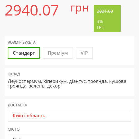
2940.07
грн
3031.00
-
3%
ГРН
РОЗМІР БУКЕТА
Стандарт
Преміум
VIP
СКЛАД
Леукоспермум, хіперикум, діантус, троянда, кущова
троянда, зелень, декор
ДОСТАВКА
Київ і область
МІСТО