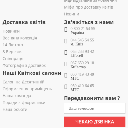
Індивідуальне замовлення
Міфи про доставку квітів
Новини
Доставка квітів
Зв'яжіться з нами
0 800 21 54 55
Новинки
Україна
Весняна колекція
044 545 54 55
14 Лютого
м. Київ
8 Березня
063 233 93 42
Lifecell
Співпраця
067 659 29 18
Фотографії з доставок
Київстар
Наші Квіткові салони
050 419 43 49
МТС
Салон на Десятинній
050 410 64 65
Оформлення приміщень
МТС
Наша команда
Передзвонити вам ?
Поради з флористики
Наші роботи
ЧЕКАЮ ДЗВІНКА