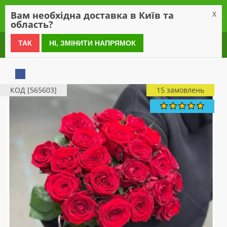
0
Вам необхідна доставка в Київ та
X
область?
0 800 21 54 55
ТАК
НІ, ЗМІНИТИ НАПРЯМОК
КОД [565603]
15 замовлень