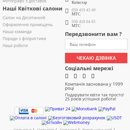
Фотографії з доставок
Київстар
Наші Квіткові салони
050 419 43 49
МТС
Салон на Десятинній
050 410 64 65
Оформлення приміщень
МТС
Наша команда
Передзвонити вам ?
Поради з флористики
Наші роботи
ЧЕКАЮ ДЗВІНКА
Соціальні мережі
Компанія заснована у 1999
році
Подарувати квіти так просто!
25 років успішної роботи!
Чернівці
|
Чернігів
|
Черкаси
|
Хмельницький
|