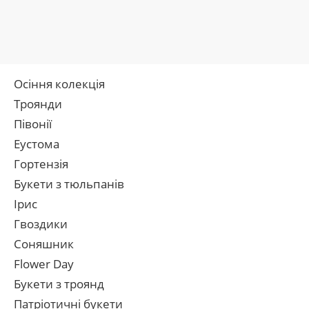
Осіння колекція
Троянди
Півонії
Еустома
Гортензія
Букети з тюльпанів
Ірис
Гвоздики
Соняшник
Flower Day
Букети з троянд
Патріотичні букети