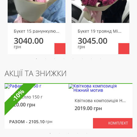
Букет 15 ранункулюсів
Букет 19 троянд Місті Баблз
3040.00
3045.00
грн
грн
АКЦІЇ ТА ЗНИЖКИ
-10%
Рафаелло 150 г
Квіткова композиція Ніжний мотив
320.00
грн
2019.00
грн
РАЗОМ -
2105.10
грн
КОМПЛЕКТ