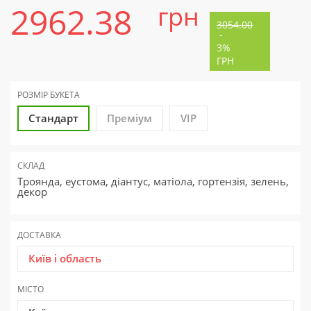
2962.38
грн
3054.00
-
3%
ГРН
РОЗМІР БУКЕТА
Стандарт
Преміум
VIP
СКЛАД
Троянда, еустома, діантус, матіола, гортензія, зелень,
декор
ДОСТАВКА
Київ і область
МІСТО