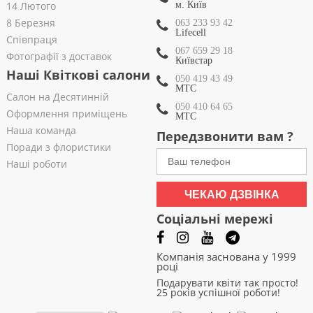
14 Лютого
м. Київ
8 Березня
063 233 93 42
Lifecell
Співпраця
067 659 29 18
Фотографії з доставок
Київстар
Наші Квіткові салони
050 419 43 49
МТС
Салон на Десятинній
050 410 64 65
Оформлення приміщень
МТС
Наша команда
Передзвонити вам ?
Поради з флористики
Наші роботи
ЧЕКАЮ ДЗВІНКА
Соціальні мережі
Компанія заснована у 1999
році
Подарувати квіти так просто!
25 років успішної роботи!