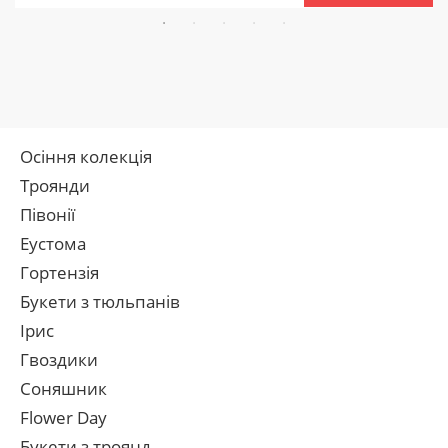
Осіння колекція
Троянди
Півонії
Еустома
Гортензія
Букети з тюльпанів
Ірис
Гвоздики
Соняшник
Flower Day
Букети з троянд