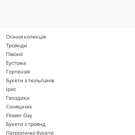
Осіння колекція
Троянди
Півонії
Еустома
Гортензія
Букети з тюльпанів
Ірис
Гвоздики
Соняшник
Flower Day
Букети з троянд
Патріотичні букети