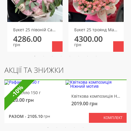
Букет 25 півоній Сара Бернар
Букет 25 троянд Мадам Бомбастік
4286.00
4300.00
грн
грн
АКЦІЇ ТА ЗНИЖКИ
-10%
Рафаелло 150 г
Квіткова композиція Ніжний мотив
320.00
грн
2019.00
грн
РАЗОМ -
2105.10
грн
КОМПЛЕКТ