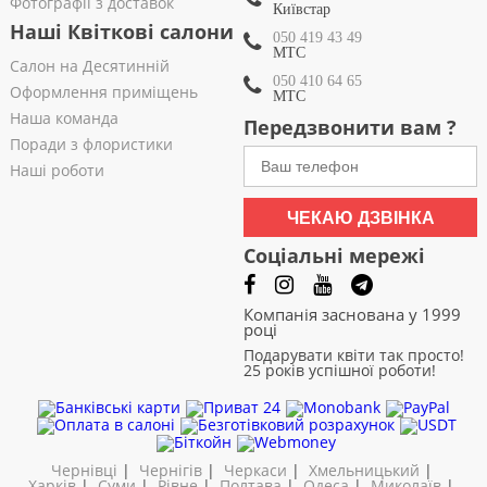
Фотографії з доставок
Київстар
Наші Квіткові салони
050 419 43 49
МТС
Салон на Десятинній
050 410 64 65
Оформлення приміщень
МТС
Наша команда
Передзвонити вам ?
Поради з флористики
Наші роботи
ЧЕКАЮ ДЗВІНКА
Соціальні мережі
Компанія заснована у 1999
році
Подарувати квіти так просто!
25 років успішної роботи!
Чернівці
|
Чернігів
|
Черкаси
|
Хмельницький
|
Харків
|
Суми
|
Рівне
|
Полтава
|
Одеса
|
Миколаїв
|