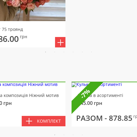
т 75 троянд
86.00
грн
-7%
ва композиція Ніжний мотив
Кулька в асортименті
0
грн
145.00
грн
РАЗОМ -
878.85
г
КОМПЛЕКТ