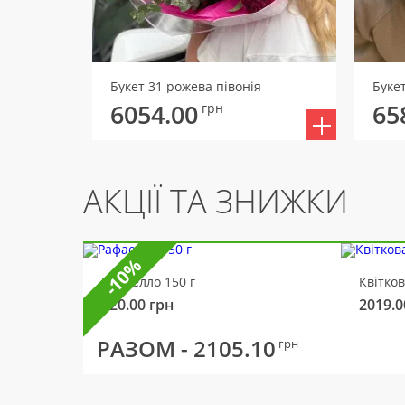
Букет 31 рожева півонія
Буке
6054.00
65
грн
АКЦІЇ ТА ЗНИЖКИ
-10%
Рафаелло 150 г
Квітко
320.00
грн
2019.0
РАЗОМ -
2105.10
грн