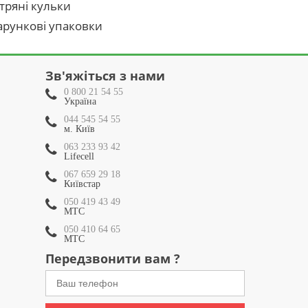
тряні кульки
рункові упаковки
Зв'яжіться з нами
0 800 21 54 55
Україна
044 545 54 55
м. Київ
063 233 93 42
Lifecell
067 659 29 18
Київстар
050 419 43 49
МТС
050 410 64 65
МТС
Передзвонити вам ?