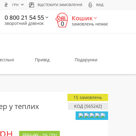
ГРН
ВІДСТЕЖИТИ ЗАМОВЛЕННЯ
ВХІД
0 800 21 54 55
Кошик
0
зворотний дзвінок
замовлень немає
есільні
Привід
Подарунки
15 замовлень
ер у теплих
КОД [565242]
грн
7551.00
-
3%
ГРН