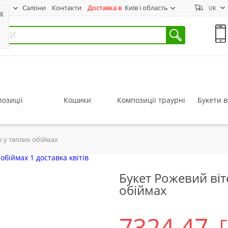
нас
Салони
Контакти
Доставка в
Київ і область
UK
X
озиції
Кошики
Композиції траурні
Букети в
р у теплих обіймах
Букет Рожевий віт
обіймах
7324.47