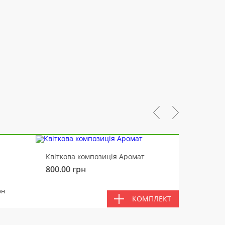
-10%
Квіткова композиція Аромат
Ведмід
800.00
грн
450.00
РАЗ
рн
КОМПЛЕКТ