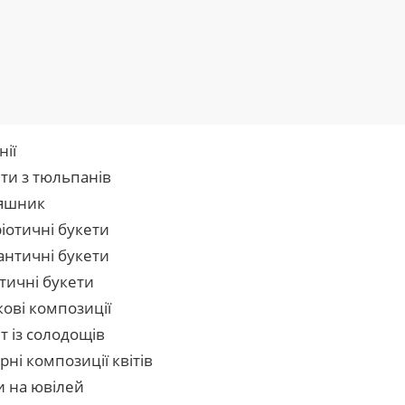
нії
ти з тюльпанів
яшник
іотичні букети
нтичні букети
тичні букети
кові композиції
т із солодощів
рні композиції квітів
и на ювілей