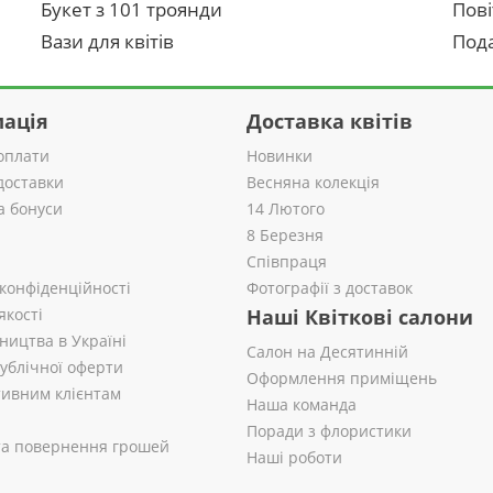
Букет з 101 троянди
Пові
Вази для квітів
Пода
ація
Доставка квітів
оплати
Новинки
доставки
Весняна колекція
а бонуси
14 Лютого
8 Березня
Співпраця
 конфіденційності
Фотографії з доставок
якості
Наші Квіткові салони
ництва в Україні
Салон на Десятинній
публічної оферти
Оформлення приміщень
ивним клієнтам
Наша команда
Поради з флористики
 та повернення грошей
Наші роботи