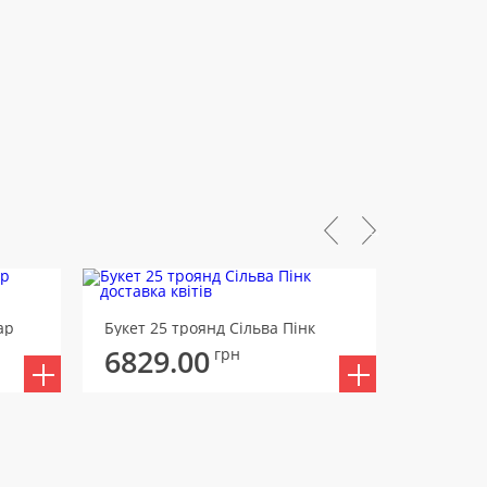
Букет 41
ар
Букет 25 троянд Сільва Пінк
7398
6829.00
грн