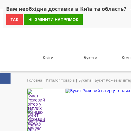
Знижки
Оплата
Доставка
Відгуки
Гарантія
Про 
Вам необхідна доставка в Київ та область?
ТАК
НІ, ЗМІНИТИ НАПРЯМОК
since 1999
Квіти
Букети
Комп
Головна
Каталог товарів
Букети
Букет Рожевий віте