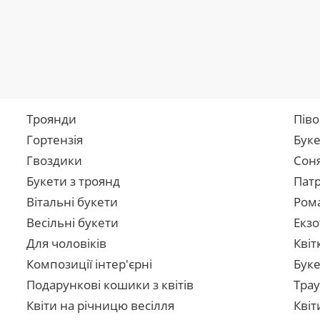
Троянди
Піво
Гортензія
Буке
Гвоздики
Сон
Букети з троянд
Патр
Вітальні букети
Рома
Весільні букети
Екзо
Для чоловіків
Квіт
Композиції інтер'єрні
Буке
Подарункові кошики з квітів
Трау
Квіти на річницю весілля
Квіт