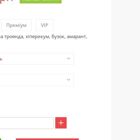
Преміум
VIP
а троянда, хіперикум, бузок, амарант,
ь