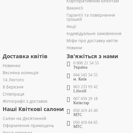
Корпоративним клієнтам
Вакансії
Гарантії та повернення
грошей
Акції
Індивідуальне замовлення
Міфи про доставку квітів
Новини
Доставка квітів
Зв'яжіться з нами
0 800 21 54 55
Новинки
Україна
Весняна колекція
044 545 54 55
14 Лютого
м. Київ
8 Березня
063 233 93 42
Lifecell
Співпраця
067 659 29 18
Фотографії з доставок
Київстар
Наші Квіткові салони
050 419 43 49
МТС
Салон на Десятинній
050 410 64 65
Оформлення приміщень
МТС
Наша команда