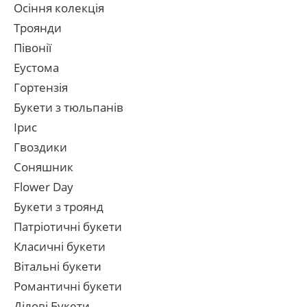
Осіння колекція
Троянди
Півонії
Еустома
Гортензія
Букети з тюльпанів
Ірис
Гвоздики
Соняшник
Flower Day
Букети з троянд
Патріотичні букети
Класичні букети
Вітальні букети
Романтичні букети
Ділові Букети