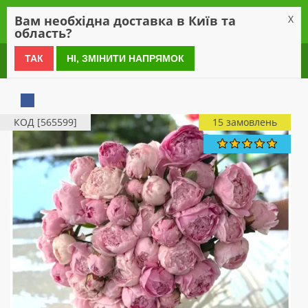
0
Вам необхідна доставка в Київ та
X
область?
0 800 21 54 55
ТАК
НІ, ЗМІНИТИ НАПРЯМОК
КОД [565599]
15 замовлень