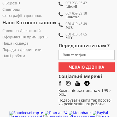
8 Березня
063 233 93 42
Lifecell
Співпраця
067 659 29 18
Фотографії з доставок
Київстар
Наші Квіткові салони
050 419 43 49
МТС
Салон на Десятинній
050 410 64 65
Оформлення приміщень
МТС
Наша команда
Передзвонити вам ?
Поради з флористики
Наші роботи
ЧЕКАЮ ДЗВІНКА
Соціальні мережі
Компанія заснована у 1999
році
Подарувати квіти так просто!
25 років успішної роботи!