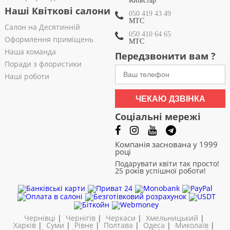
Київстар
Наші Квіткові салони
050 419 43 49
МТС
Салон на Десятинній
050 410 64 65
Оформлення приміщень
МТС
Наша команда
Передзвонити вам ?
Поради з флористики
Наші роботи
ЧЕКАЮ ДЗВІНКА
Соціальні мережі
Компанія заснована у 1999
році
Подарувати квіти так просто!
25 років успішної роботи!
Чернівці
|
Чернігів
|
Черкаси
|
Хмельницький
|
Харків
|
Суми
|
Рівне
|
Полтава
|
Одеса
|
Миколаїв
|