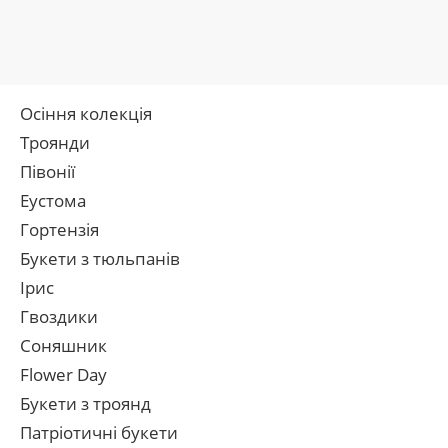
Осіння колекція
Троянди
Півонії
Еустома
Гортензія
Букети з тюльпанів
Ірис
Гвоздики
Соняшник
Flower Day
Букети з троянд
Патріотичні букети