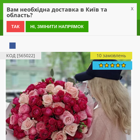
0
Вам необхідна доставка в Київ та
X
область?
0 800 21 54 55
ТАК
НІ, ЗМІНИТИ НАПРЯМОК
КОД [565022]
10 замовлень