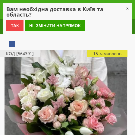
0
Вам необхідна доставка в Київ та
X
область?
0 800 21 54 55
ТАК
НІ, ЗМІНИТИ НАПРЯМОК
КОД [564391]
15 замовлень