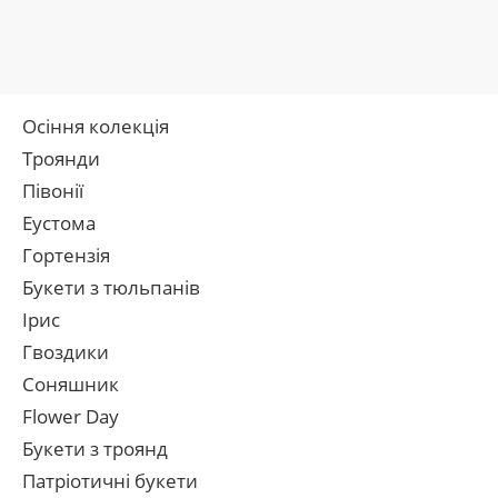
Осіння колекція
Троянди
Півонії
Еустома
Гортензія
Букети з тюльпанів
Ірис
Гвоздики
Соняшник
Flower Day
Букети з троянд
Патріотичні букети