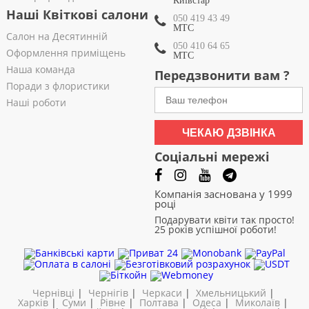
Київстар
Наші Квіткові салони
050 419 43 49
МТС
Салон на Десятинній
050 410 64 65
Оформлення приміщень
МТС
Наша команда
Передзвонити вам ?
Поради з флористики
Наші роботи
ЧЕКАЮ ДЗВІНКА
Соціальні мережі
Компанія заснована у 1999
році
Подарувати квіти так просто!
25 років успішної роботи!
Чернівці
|
Чернігів
|
Черкаси
|
Хмельницький
|
Харків
|
Суми
|
Рівне
|
Полтава
|
Одеса
|
Миколаїв
|