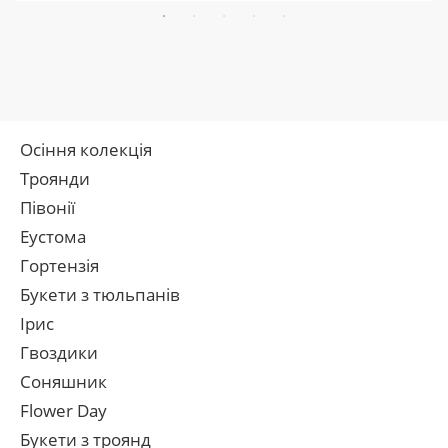
Осіння колекція
Троянди
Півонії
Еустома
Гортензія
Букети з тюльпанів
Ірис
Гвоздики
Соняшник
Flower Day
Букети з троянд