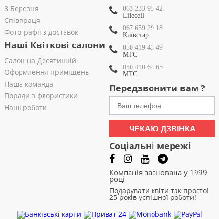
8 Березня
063 233 93 42
Lifecell
Співпраця
067 659 29 18
Фотографії з доставок
Київстар
Наші Квіткові салони
050 419 43 49
МТС
Салон на Десятинній
050 410 64 65
Оформлення приміщень
МТС
Наша команда
Передзвонити вам ?
Поради з флористики
Наші роботи
ЧЕКАЮ ДЗВІНКА
Соціальні мережі
Компанія заснована у 1999
році
Подарувати квіти так просто!
25 років успішної роботи!