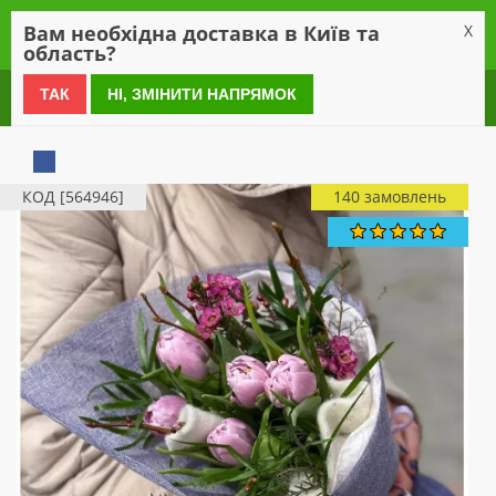
0
Вам необхідна доставка в Київ та
X
область?
0 800 21 54 55
ТАК
НІ, ЗМІНИТИ НАПРЯМОК
КОД [564946]
140 замовлень