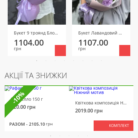
Букет 9 троянд Блоссом Баблс
Букет Лавандовий фіолет
1104.00
1107.00
грн
грн
АКЦІЇ ТА ЗНИЖКИ
-10%
Рафаелло 150 г
Квіткова композиція Ніжний мотив
320.00
грн
2019.00
грн
РАЗОМ -
2105.10
грн
КОМПЛЕКТ