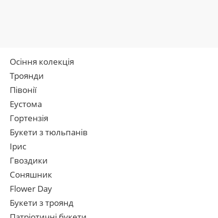
Осіння колекція
Троянди
Півонії
Еустома
Гортензія
Букети з тюльпанів
Ірис
Гвоздики
Соняшник
Flower Day
Букети з троянд
Патріотичні букети