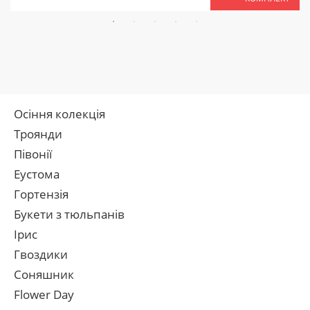
Осіння колекція
Троянди
Півонії
Еустома
Гортензія
Букети з тюльпанів
Ірис
Гвоздики
Соняшник
Flower Day