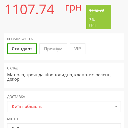
1107.74
грн
1142.00
-
3%
ГРН
РОЗМІР БУКЕТА
Стандарт
Преміум
VIP
СКЛАД
Матіола, троянда півоновидна, клематис, зелень,
декор
ДОСТАВКА
Київ і область
МІСТО