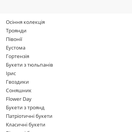
Осіння колекція
Троянди
Півонії
Еустома
Гортензія
Букети з тюльпанів
Ірис
Гвоздики
Соняшник
Flower Day
Букети з троянд
Патріотичні букети
Класичні букети