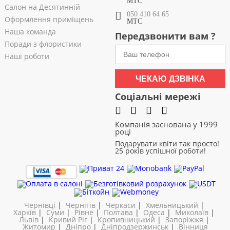
МТС
Салон на Десятинній
050 410 64 65
Оформлення приміщень
МТС
Наша команда
Передзвонити вам ?
Поради з флористики
Наші роботи
ЧЕКАЮ ДЗВІНКА
Соціальні мережі
Компанія заснована у 1999
році
Подарувати квіти так просто!
25 років успішної роботи!
Чернівці
|
Чернігів
|
Черкаси
|
Хмельницький
|
Харків
|
Суми
|
Рівне
|
Полтава
|
Одеса
|
Миколаїв
|
Львів
|
Кривий Ріг
|
Кропивницький
|
Запоріжжя
|
Житомир
|
Дніпро
|
Дніпродзержинськ
|
Вінниця