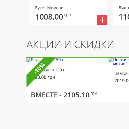
Букет Мемори
Буке
1008.00
11
грн
АКЦИИ И СКИДКИ
-10%
Раффаэлло 150 г
320.00
грн
2019.0
ВМЕСТЕ -
2105.10
грн