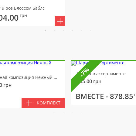
т 9 роз Блоссом Баблс
04.00
грн
-7%
Шарик в ассортименте
Цветочная композиция Нежный мотив
145.00
грн
0
грн
ВМЕСТЕ -
878.85
КОМПЛЕКТ