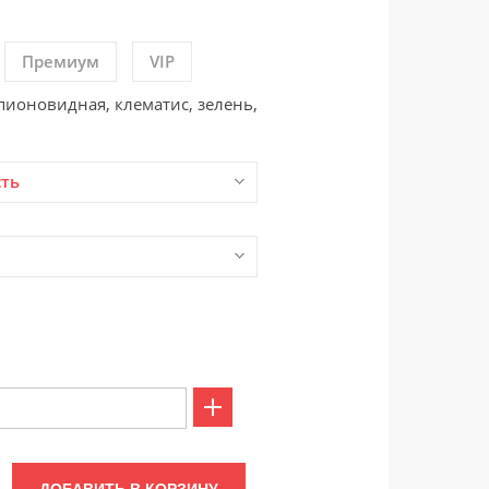
Премиум
VIP
пионовидная, клематис, зелень,
сть