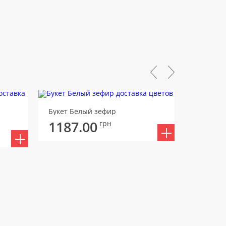
Букет Белый зефир
Букет 9 
1187.00
грн
1198