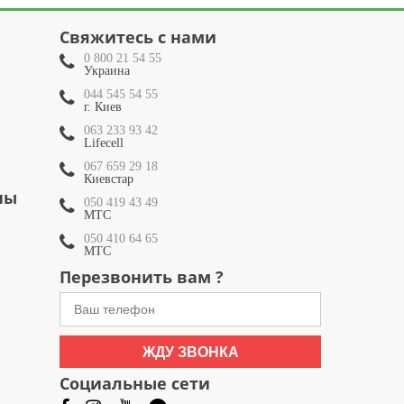
Свяжитесь с нами
0 800 21 54 55
Украина
044 545 54 55
г. Киев
063 233 93 42
Lifecell
067 659 29 18
Киевстар
ны
050 419 43 49
МТС
050 410 64 65
МТС
Перезвонить вам ?
ЖДУ ЗВОНКА
Социальные сети