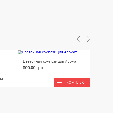
-10%
Цветочная композиция Аромат
Медвед
800.00
грн
450.00
ВМЕС
грн
КОМПЛЕКТ