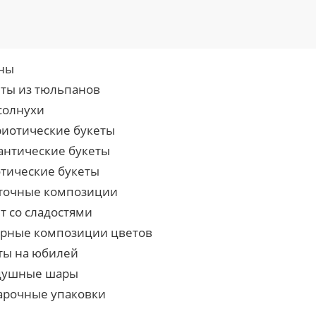
ны
еты из тюльпанов
солнухи
риотические букеты
антические букеты
отические букеты
точные композиции
т со сладостями
урные композиции цветов
ты на юбилей
душные шары
арочные упаковки