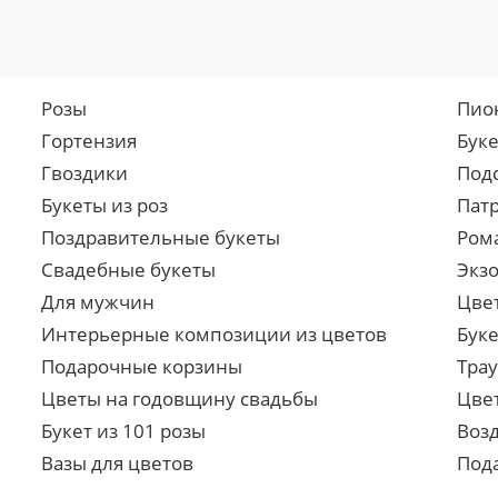
Розы
Пио
Гортензия
Бук
Гвоздики
Под
Букеты из роз
Пат
Поздравительные букеты
Ром
Свадебные букеты
Экз
Для мужчин
Цве
Интерьерные композиции из цветов
Буке
Подарочные корзины
Тра
Цветы на годовщину свадьбы
Цве
Букет из 101 розы
Воз
Вазы для цветов
Под