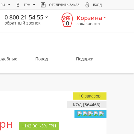
RU
ГРН
ОТСЛЕДИТЬ ЗАКАЗ
ВХОД
0 800 21 54 55
Корзина
0
обратный звонок
заказов нет
вадебные
Повод
Подарки
10 заказов
КОД [564466]
грн
1142.00
-
3%
ГРН