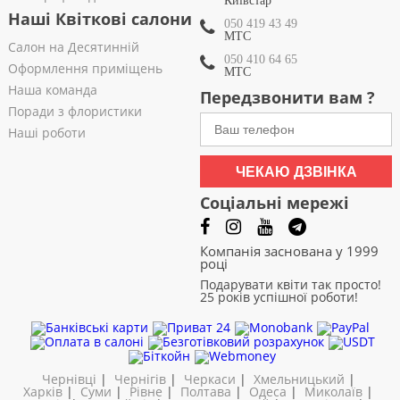
Київстар
Наші Квіткові салони
050 419 43 49
МТС
Салон на Десятинній
050 410 64 65
Оформлення приміщень
МТС
Наша команда
Передзвонити вам ?
Поради з флористики
Наші роботи
ЧЕКАЮ ДЗВІНКА
Соціальні мережі
Компанія заснована у 1999
році
Подарувати квіти так просто!
25 років успішної роботи!
Чернівці
|
Чернігів
|
Черкаси
|
Хмельницький
|
Харків
|
Суми
|
Рівне
|
Полтава
|
Одеса
|
Миколаїв
|