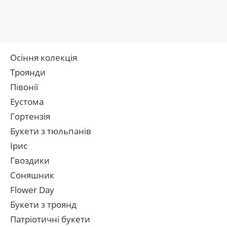
Осіння колекція
Троянди
Півонії
Еустома
Гортензія
Букети з тюльпанів
Ірис
Гвоздики
Соняшник
Flower Day
Букети з троянд
Патріотичні букети