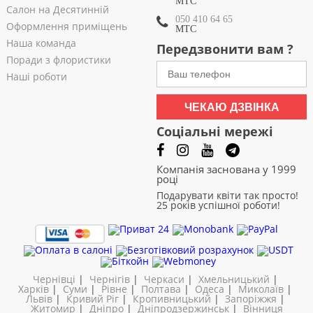
МТС
Салон на Десятинній
050 410 64 65
Оформлення приміщень
МТС
Наша команда
Передзвонити вам ?
Поради з флористики
Наші роботи
ЧЕКАЮ ДЗВІНКА
Соціальні мережі
Компанія заснована у 1999
році
Подарувати квіти так просто!
25 років успішної роботи!
Чернівці
|
Чернігів
|
Черкаси
|
Хмельницький
|
Харків
|
Суми
|
Рівне
|
Полтава
|
Одеса
|
Миколаїв
|
Львів
|
Кривий Ріг
|
Кропивницький
|
Запоріжжя
|
Житомир
|
Дніпро
|
Дніпродзержинськ
|
Вінниця