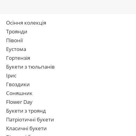
Осіння колекція
Троянди
Півонії
Еустома
Гортензія
Букети з тюльпанів
Ірис
Гвоздики
Соняшник
Flower Day
Букети з троянд
Патріотичні букети
Класичні букети