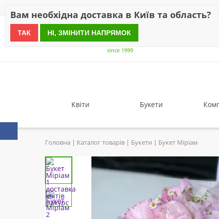
Знижки
Оплата
Доставка
Відгуки
Гарантія
Про 
Вам необхідна доставка в Київ та область?
ТАК
НІ, ЗМІНИТИ НАПРЯМОК
since 1999
Квіти
Букети
Комп
Головна
Каталог товарів
Букети
Букет Міріам