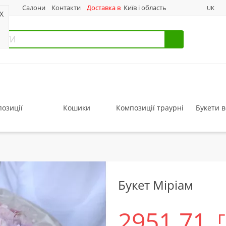
нас
Салони
Контакти
Доставка в
Київ і область
UK
X
озиції
Кошики
Композиції траурні
Букети в
Букет Міріам
2951.71