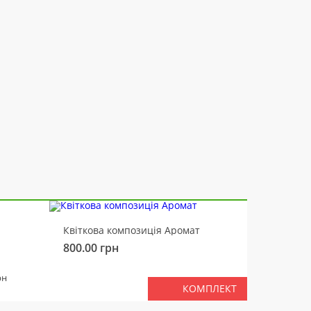
-10%
Квіткова композиція Аромат
Ведмід
800.00
грн
450.00
РАЗ
рн
КОМПЛЕКТ