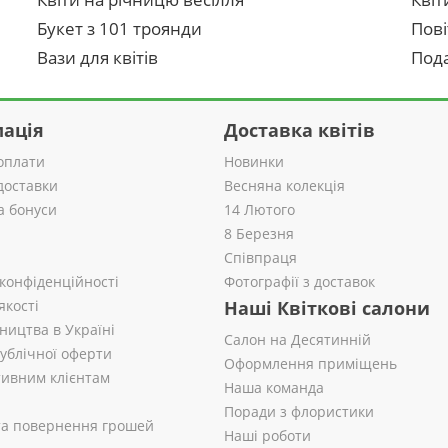
Букет з 101 троянди
Пові
Вази для квітів
Пода
ація
Доставка квітів
оплати
Новинки
доставки
Весняна колекція
а бонуси
14 Лютого
8 Березня
Співпраця
 конфіденційності
Фотографії з доставок
якості
Наші Квіткові салони
ництва в Україні
Салон на Десятинній
публічної оферти
Оформлення приміщень
ивним клієнтам
Наша команда
Поради з флористики
 та повернення грошей
Наші роботи