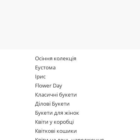
Осіння колекція
Еустома
Ірис
Flower Day
Класичні букети
Ділові Букети
Букети для жінок
Квіти у коробці
Квіткові кошики
Квіти на день народження