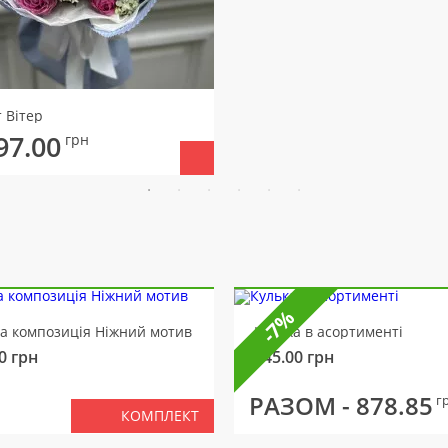
 Вітер
97.00
грн
-7%
ва композиція Ніжний мотив
Кулька в асортименті
0
грн
145.00
грн
РАЗОМ -
878.85
г
КОМПЛЕКТ