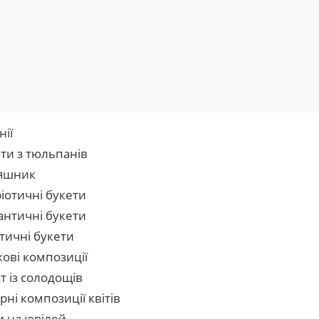
нії
ти з тюльпанів
яшник
іотичні букети
нтичні букети
тичні букети
кові композиції
т із солодощів
рні композиції квітів
и на ювілей