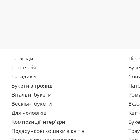
Троянди
Піво
Гортензія
Буке
Гвоздики
Сон
Букети з троянд
Патр
Вітальні букети
Рома
Весільні букети
Екзо
Для чоловіків
Квіт
Композиції інтер'єрні
Буке
Подарункові кошики з квітів
Трау
Квіти на річницю весілля
Квіт