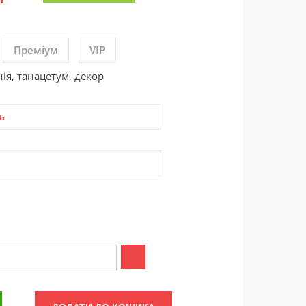
Преміум
VIP
нія, танацетум, декор
ь