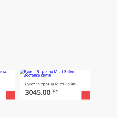
Букет 19 
Букет 19 троянд Місті Баблз
3196
3045.00
грн