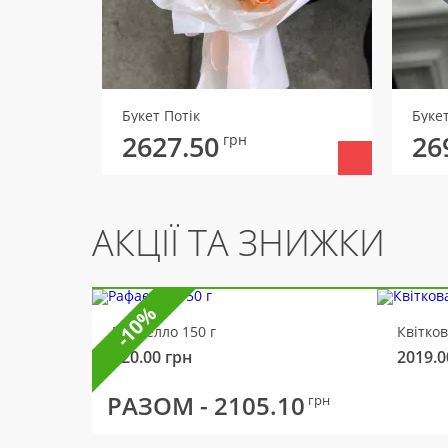
Букет Потік
Букет
2627.50
26
грн
АКЦІЇ ТА ЗНИЖКИ
-10%
Рафаелло 150 г
Квітко
320.00
грн
2019.0
РАЗОМ -
2105.10
грн