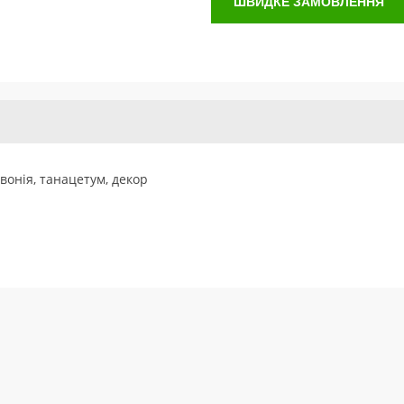
ШВИДКЕ ЗАМОВЛЕННЯ
івонія, танацетум, декор