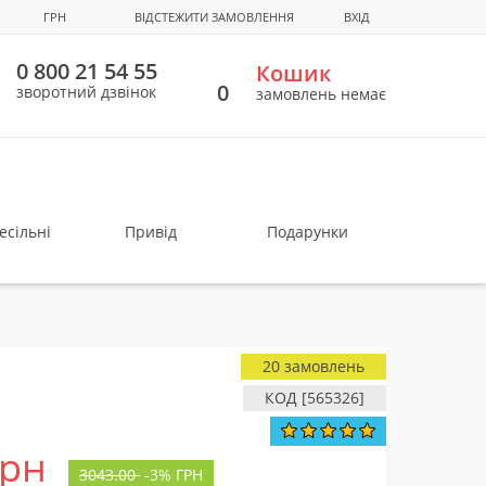
ГРН
ВІДСТЕЖИТИ ЗАМОВЛЕННЯ
ВХІД
0 800 21 54 55
Кошик
0
зворотний дзвінок
замовлень немає
есільні
Привід
Подарунки
20 замовлень
КОД [565326]
грн
3043.00
-
3%
ГРН