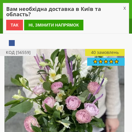
0
Вам необхідна доставка в Київ та
X
область?
0 800 21 54 55
ТАК
НІ, ЗМІНИТИ НАПРЯМОК
КОД [56559]
40 замовлень