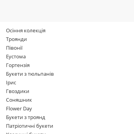
Осіння колекція
Троянди
Півонії
Еустома
Гортензія
Букети з тюльпанів
Ірис
Гвоздики
Соняшник
Flower Day
Букети з троянд
Патріотичні букети