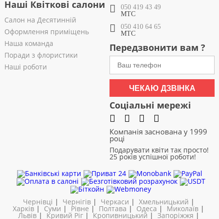
Наші Квіткові салони
050 419 43 49
МТС
Салон на Десятинній
050 410 64 65
Оформлення приміщень
МТС
Наша команда
Передзвонити вам ?
Поради з флористики
Наші роботи
ЧЕКАЮ ДЗВІНКА
Соціальні мережі
Компанія заснована у 1999
році
Подарувати квіти так просто!
25 років успішної роботи!
Чернівці
|
Чернігів
|
Черкаси
|
Хмельницький
|
Харків
|
Суми
|
Рівне
|
Полтава
|
Одеса
|
Миколаїв
|
Львів
|
Кривий Ріг
|
Кропивницький
|
Запоріжжя
|