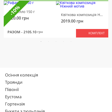
-10%
Рафаелло 150 г
Квіткова композиція Ніжний мотив
320.00
грн
2019.00
грн
РАЗОМ -
2105.10
грн
КОМПЛЕКТ
Осіння колекція
Троянди
Півонії
Еустома
Гортензія
Букети з тюльпанів