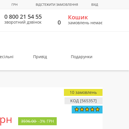
ГРН
ВІДСТЕЖИТИ ЗАМОВЛЕННЯ
ВХІД
0 800 21 54 55
Кошик
0
зворотний дзвінок
замовлень немає
есільні
Привід
Подарунки
10 замовлень
КОД [565357]
грн
3596.00
-
3%
ГРН