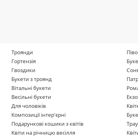
Троянди
Піво
Гортензія
Буке
Гвоздики
Сон
Букети з троянд
Патр
Вітальні букети
Рома
Весільні букети
Екзо
Для чоловіків
Квіт
Композиції інтер'єрні
Буке
Подарункові кошики з квітів
Трау
Квіти на річницю весілля
Квіт