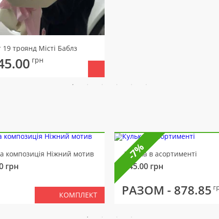
 19 троянд Місті Баблз
45.00
грн
-7%
ва композиція Ніжний мотив
Кулька в асортименті
0
грн
145.00
грн
РАЗОМ -
878.85
г
КОМПЛЕКТ