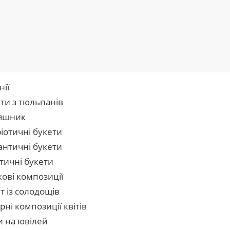
нії
ти з тюльпанів
яшник
іотичні букети
нтичні букети
тичні букети
кові композиції
т із солодощів
рні композиції квітів
и на ювілей