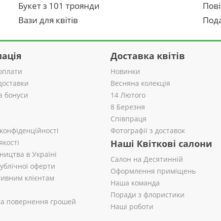
Букет з 101 троянди
Пові
Вази для квітів
Пода
ація
Доставка квітів
оплати
Новинки
доставки
Весняна колекція
а бонуси
14 Лютого
8 Березня
Співпраця
 конфіденційності
Фотографії з доставок
якості
Наші Квіткові салони
ництва в Україні
Салон на Десятинній
публічної оферти
Оформлення приміщень
ивним клієнтам
Наша команда
Поради з флористики
 та повернення грошей
Наші роботи