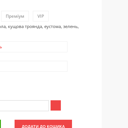
Преміум
VIP
ола, кущова троянда, еустома, зелень,
ь
ДОДАТИ ДО КОШИКА