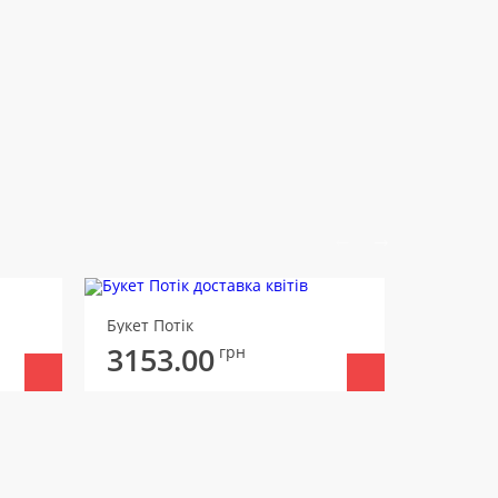
Букет Потік
Букет 19 
3153.00
3196
грн