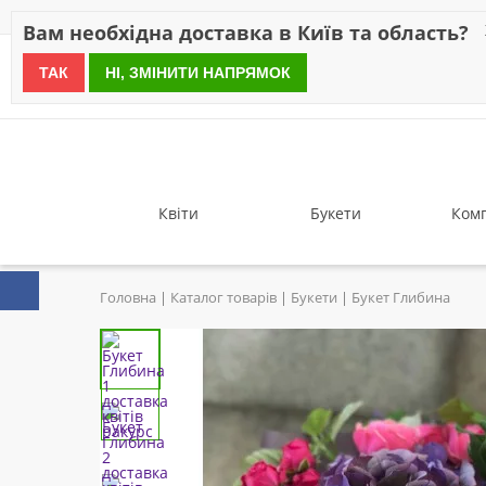
Знижки
Оплата
Доставка
Відгуки
Гарантія
Про 
Вам необхідна доставка в Київ та область?
ТАК
НІ, ЗМІНИТИ НАПРЯМОК
since 1999
Квіти
Букети
Комп
Головна
Каталог товарів
Букети
Букет Глибина