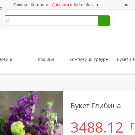
нас
Салони
Контакти
Доставка в
Київ і область
UK
X
озиції
Кошики
Композиції траурні
Букети в
Букет Глибина
3488.12