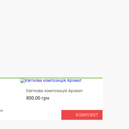
-10%
Квіткова композиція Аромат
Ведмід
800.00
грн
450.00
РАЗ
рн
КОМПЛЕКТ