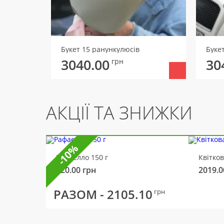
Букет 15 ранункулюсів
Букет
3040.00
30
грн
АКЦІЇ ТА ЗНИЖКИ
-10%
Рафаелло 150 г
Квітко
320.00
грн
2019.0
РАЗОМ -
2105.10
грн