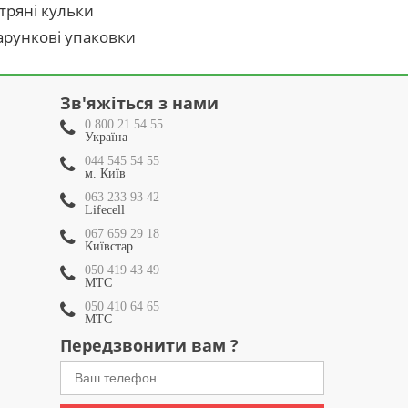
тряні кульки
рункові упаковки
Зв'яжіться з нами
0 800 21 54 55
Україна
044 545 54 55
м. Київ
063 233 93 42
Lifecell
067 659 29 18
Київстар
050 419 43 49
МТС
050 410 64 65
МТС
Передзвонити вам ?