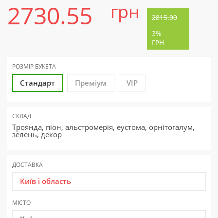
2730.55
грн
2815.00
-
3%
ГРН
РОЗМІР БУКЕТА
Стандарт
Преміум
VIP
СКЛАД
Троянда, піон, альстромерія, еустома, орнітогалум,
зелень, декор
ДОСТАВКА
Київ і область
МІСТО