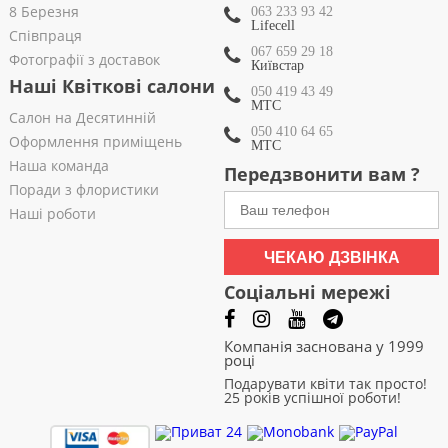
8 Березня
063 233 93 42
Lifecell
Співпраця
067 659 29 18
Фотографії з доставок
Київстар
Наші Квіткові салони
050 419 43 49
МТС
Салон на Десятинній
050 410 64 65
Оформлення приміщень
МТС
Наша команда
Передзвонити вам ?
Поради з флористики
Наші роботи
ЧЕКАЮ ДЗВІНКА
Соціальні мережі
Компанія заснована у 1999
році
Подарувати квіти так просто!
25 років успішної роботи!