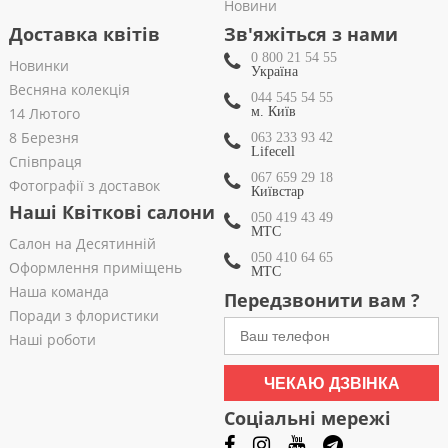
Новини
Доставка квітів
Зв'яжіться з нами
0 800 21 54 55
Новинки
Україна
Весняна колекція
044 545 54 55
14 Лютого
м. Київ
8 Березня
063 233 93 42
Lifecell
Співпраця
067 659 29 18
Фотографії з доставок
Київстар
Наші Квіткові салони
050 419 43 49
МТС
Салон на Десятинній
050 410 64 65
Оформлення приміщень
МТС
Наша команда
Передзвонити вам ?
Поради з флористики
Наші роботи
ЧЕКАЮ ДЗВІНКА
Соціальні мережі